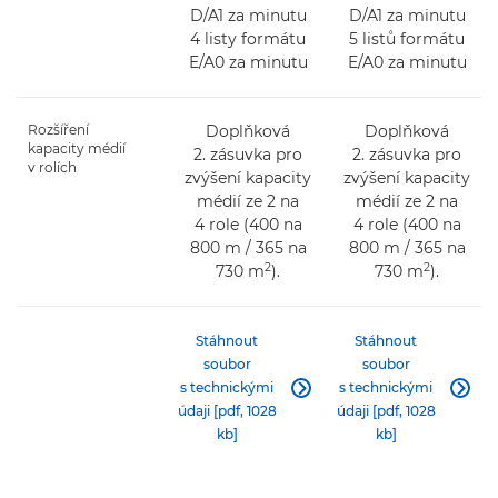
D/A1 za minutu
D/A1 za minutu
4 listy formátu
5 listů formátu
E/A0 za minutu
E/A0 za minutu
Rozšíření
Doplňková
Doplňková
kapacity médií
2. zásuvka pro
2. zásuvka pro
v rolích
zvýšení kapacity
zvýšení kapacity
médií ze 2 na
médií ze 2 na
4 role (400 na
4 role (400 na
800 m / 365 na
800 m / 365 na
2
2
730 m
).
730 m
).
Stáhnout
Stáhnout
soubor
soubor
s technickými
s technickými


údaji [pdf, 1028
údaji [pdf, 1028
kb]
kb]