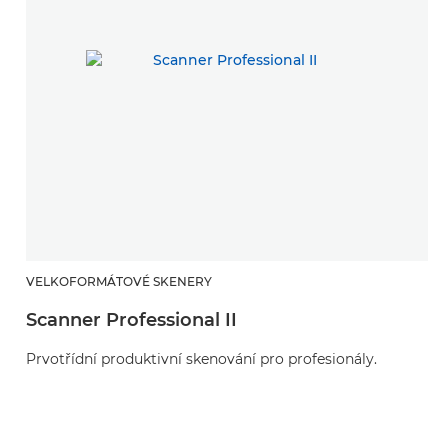
VELKOFORMÁTOVÉ SKENERY
K
Scanner Professional II
S
Prvotřídní produktivní skenování pro profesionály.
I
k