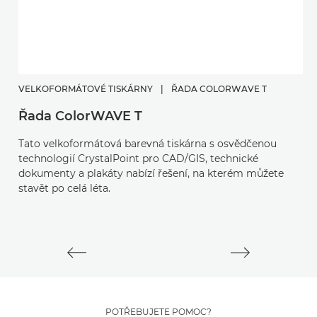
VELKOFORMÁTOVÉ TISKÁRNY
|
ŘADA COLORWAVE T
V
Řada ColorWAVE T
p
Tato velkoformátová barevná tiskárna s osvědčenou
T
technologií CrystalPoint pro CAD/GIS, technické
6
dokumenty a plakáty nabízí řešení, na kterém můžete
ře
stavět po celá léta.
Te
m
u
POTŘEBUJETE POMOC?