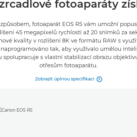
zzrcadlové fotoaparáty zí
li způsobem, fotoaparát EOS R5 vám umožní popusti
ozlišení 45 megapixelů rychlostí až 20 snímků za
ové kvality v rozlišení 8K ve formátu RAW s využi
e naprogramováno tak, aby využívalo umělou inte
u spolupracuje s vlastní stabilizací obrazu objekti
otřesům fotoaparátu.
Zobrazit úplnou specifikaci
