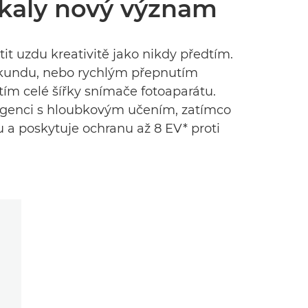
skaly nový význam
t uzdu kreativitě jako nikdy předtím.
 sekundu, nebo rychlým přepnutím
tím celé šířky snímače fotoaparátu.
ligenci s hloubkovým učením, zatímco
vu a poskytuje ochranu až 8 EV* proti