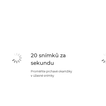
20 snímků za
sekundu
Proměňte prchavé okamžiky
v úžasné snímky