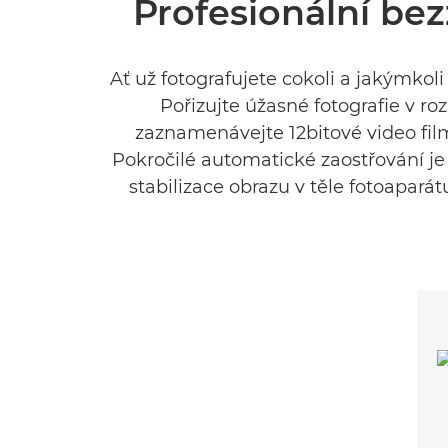
Profesionální be
Ať už fotografujete cokoli a jakýmko
Pořizujte úžasné fotografie v r
zaznamenávejte 12bitové video film
Pokročilé automatické zaostřování j
stabilizace obrazu v těle fotoaparát