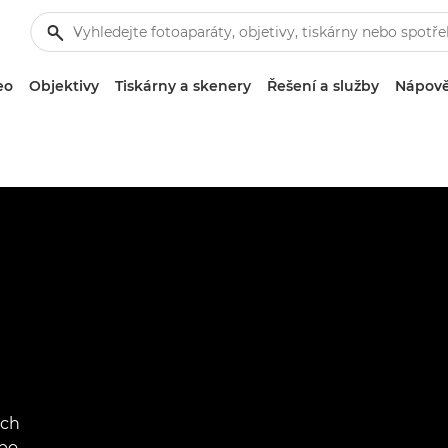
eo
Objektivy
Tiskárny a skenery
Řešení a služby
Nápově
ých
ebo