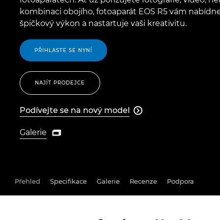
kombinaci obojího, fotoaparát EOS R5 vám nabídn
špičkový výkon a nastartuje vaši kreativitu.
PŘIHLASTE SE NYNÍ
NAJÍT PRODEJCE
Podívejte se na nový model

Podívejte se na nový model
Galerie

Galerie
Přehled
Specifikace
Galerie
Recenze
Podpora