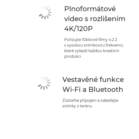
Plnoformátové
video s rozlišením
4K/120P
Pořizujte 10bitové filmy 4:2:2
s vysokou snímkovou frekvencí,
které vylepší každou kreativní
produkci
Vestavěné funkce
Wi-Fi a Bluetooth
Zůstaňte připojeni a odesílejte
snímky z terénu