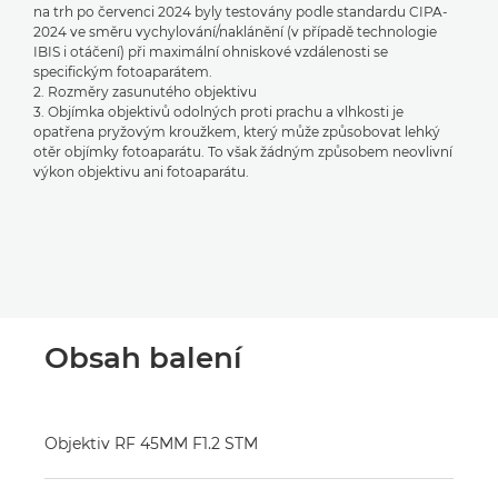
na trh po červenci 2024 byly testovány podle standardu CIPA-
2024 ve směru vychylování/naklánění (v případě technologie
IBIS i otáčení) při maximální ohniskové vzdálenosti se
specifickým fotoaparátem.
2. Rozměry zasunutého objektivu
3. Objímka objektivů odolných proti prachu a vlhkosti je
opatřena pryžovým kroužkem, který může způsobovat lehký
otěr objímky fotoaparátu. To však žádným způsobem neovlivní
výkon objektivu ani fotoaparátu.
Obsah balení
Objektiv RF 45MM F1.2 STM