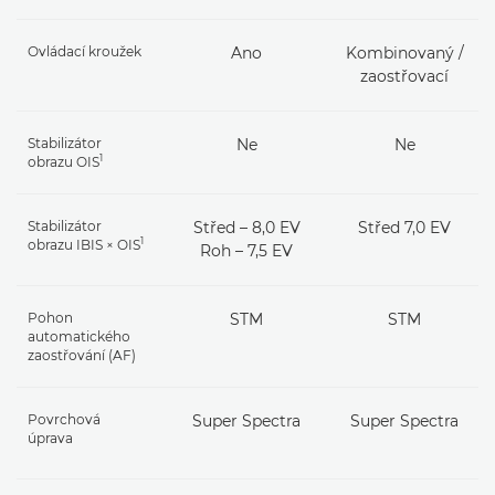
Ovládací kroužek
Ano
Kombinovaný /
zaostřovací
Stabilizátor
Ne
Ne
1
obrazu OIS
Stabilizátor
Střed – 8,0 EV
Střed 7,0 EV
1
obrazu IBIS × OIS
Roh – 7,5 EV
Pohon
STM
STM
automatického
zaostřování (AF)
Povrchová
Super Spectra
Super Spectra
úprava