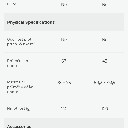
Fluor
Ne
Ne
Physical Specifications
Odolnost proti
Ne
Ne
3
prachu/vlhkosti
Průměr filtru
67
43
(mm)
Maximální
78 × 75
69,2 × 40,5
průměr × délka
2
(mm)
Hmotnost (g)
346
160
Accessories