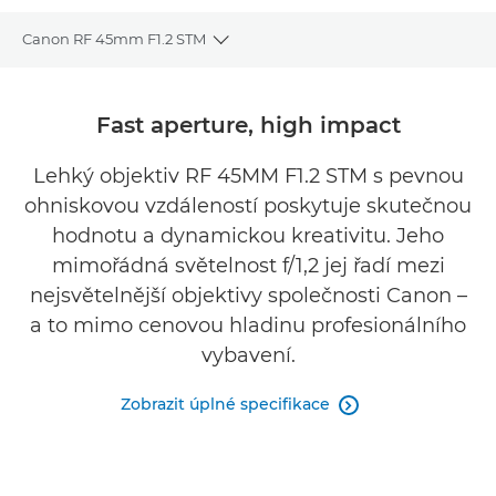
Canon RF 45mm F1.2 STM
Toggle breadcrumbs
Přehled
Fast aperture, high impact
Specifikace
Lehký objektiv RF 45MM F1.2 STM s pevnou
ohniskovou vzdáleností poskytuje skutečnou
Galerie
hodnotu a dynamickou kreativitu. Jeho
Recenze
mimořádná světelnost f/1,2 jej řadí mezi
nejsvětelnější objektivy společnosti Canon –
Podpora
a to mimo cenovou hladinu profesionálního
vybavení.
NAJÍT PRODEJCE
Zobrazit úplné specifikace
