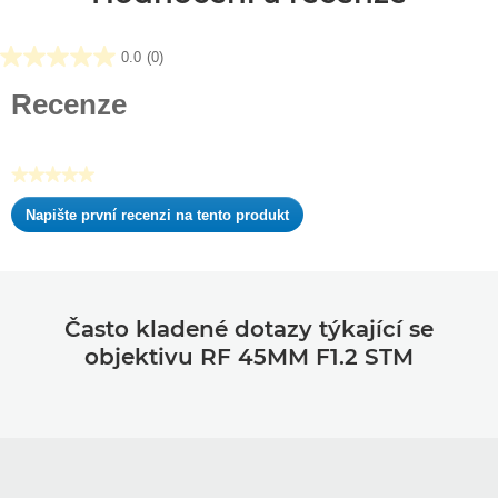
0.0
(0)
0.0
z
Recenze
5
hvězdiček.
★★★★★
Žádná
Napište první recenzi na tento produkt
hodnota
.
pro
Tato
hodnocení
akce
otevře
dialogové
Často kladené dotazy týkající se
okno.
objektivu RF 45MM F1.2 STM