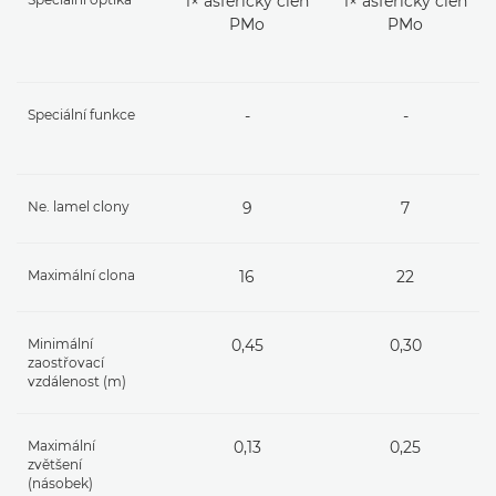
1× asférický člen
1× asférický člen
PMo
PMo
Speciální funkce
-
-
Ne. lamel clony
9
7
Maximální clona
16
22
Minimální
0,45
0,30
zaostřovací
vzdálenost (m)
Maximální
0,13
0,25
zvětšení
(násobek)