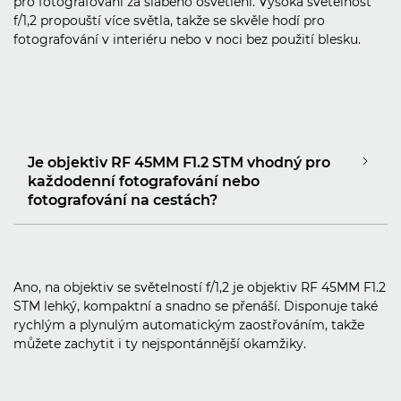
pro fotografování za slabého osvětlení. Vysoká světelnost
f/1,2 propouští více světla, takže se skvěle hodí pro
fotografování v interiéru nebo v noci bez použití blesku.
Je objektiv RF 45MM F1.2 STM vhodný pro
každodenní fotografování nebo
fotografování na cestách?
Ano, na objektiv se světelností f/1,2 je objektiv RF 45MM F1.2
STM lehký, kompaktní a snadno se přenáší. Disponuje také
rychlým a plynulým automatickým zaostřováním, takže
můžete zachytit i ty nejspontánnější okamžiky.