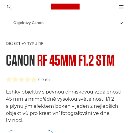
Canon Logo, back to ho
Objektivy Canon
Přepn
Canon
OBJEKTIVY TYPU RF
CANON
RF 45MM F1.2 STM
0.0
(0)
Lehký objektiv s pevnou ohniskovou vzdáleností
45 mm a mimořádně vysokou světelností f/1,2
a plynulým efektem bokeh – jeden z nejlepších
objektivů pro kreativní fotografování ve dne
i v noci.