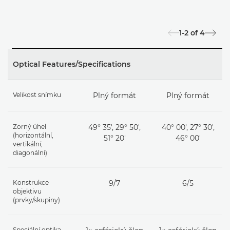
1-2
of
4
Optical Features/Specifications
Velikost snímku
Plný formát
Plný formát
Zorný úhel
49° 35', 29° 50',
40° 00', 27° 30',
(horizontální,
51° 20'
46° 00'
vertikální,
diagonální)
Konstrukce
9/7
6/5
objektivu
(prvky/skupiny)
Speciální optika