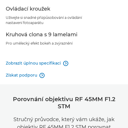
Ovládací kroužek
Užívejte si snadné přizpůsobování a ovládání
nastavení fotoaparátu
Kruhová clona s 9 lamelami
Pro umělecký efekt bokeh a zvýraznění
Zobrazit úplnou specifikaci

Získat podporu

Porovnání objektivu RF 45MM F1.2
STM
Stručný průvodce, který vám ukáže, jak
objektiv RF 45MM F1.2 STM porovnat