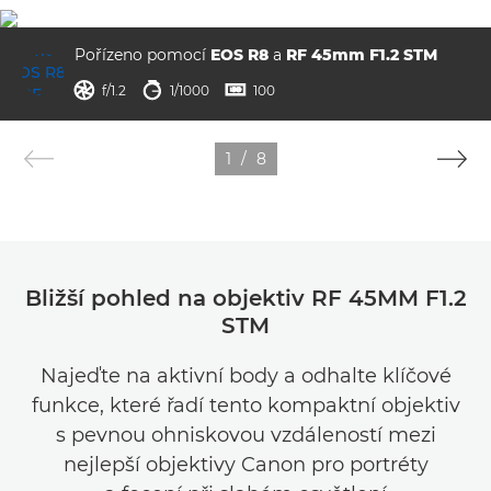
Pořízeno pomocí
EOS R8
a
RF 45mm F1.2 STM
clona
rychlost závěrky
ISO



f/1.2
1/1000
100
1
/
8
Bližší pohled na objektiv RF 45MM F1.2
STM
Najeďte na aktivní body a odhalte klíčové
funkce, které řadí tento kompaktní objektiv
s pevnou ohniskovou vzdáleností mezi
nejlepší objektivy Canon pro portréty