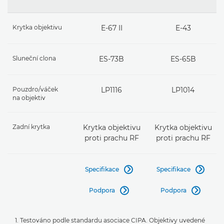
Krytka objektivu
E-67 II
E-43
Sluneční clona
ES-73B
ES-65B
Pouzdro/váček
LP1116
LP1014
na objektiv
Zadní krytka
Krytka objektivu
Krytka objektivu
proti prachu RF
proti prachu RF
Specifikace
Specifikace


Podpora
Podpora


1. Testováno podle standardu asociace CIPA. Objektivy uvedené