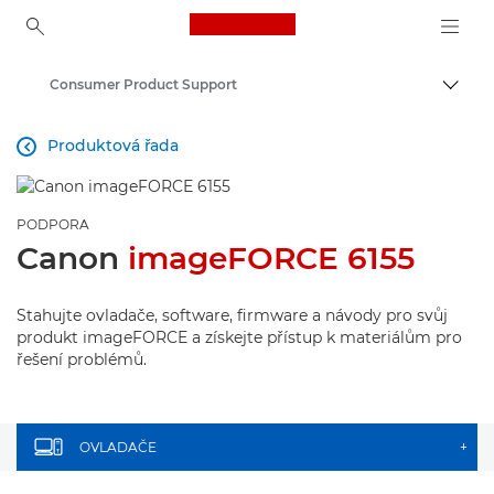
Canon Logo, back to ho
Consumer Product Support
Přepn
Canon
Produktová řada

PODPORA
Canon
imageFORCE 6155
Stahujte ovladače, software, firmware a návody pro svůj
produkt imageFORCE a získejte přístup k materiálům pro
řešení problémů.
OVLADAČE
+