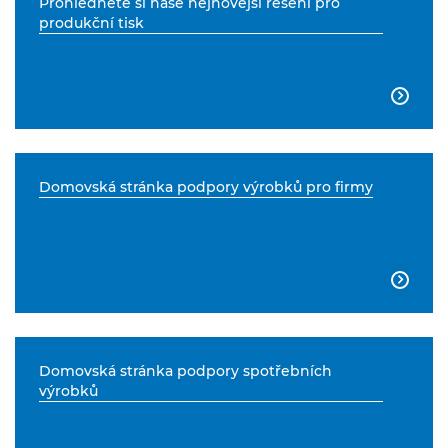
Prohlédněte si naše nejnovější řešení pro
produkční tisk

Domovská stránka podpory výrobků pro firmy

Domovská stránka podpory spotřebních
výrobků