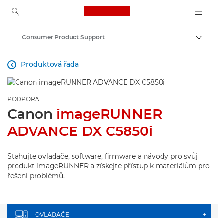
Canon Logo, back to ho
Consumer Product Support
Přepn
Canon
Produktová řada

PODPORA
Canon
imageRUNNER
ADVANCE DX C5850i
Stahujte ovladače, software, firmware a návody pro svůj
produkt imageRUNNER a získejte přístup k materiálům pro
řešení problémů.
OVLADAČE
+