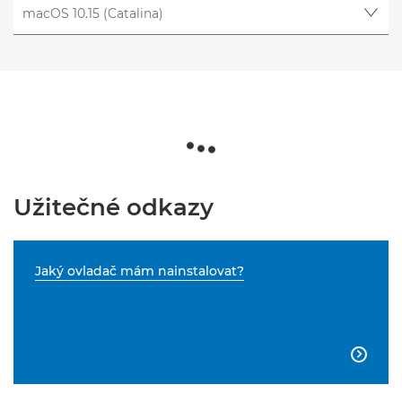
Užitečné odkazy
Jaký ovladač mám nainstalovat?
