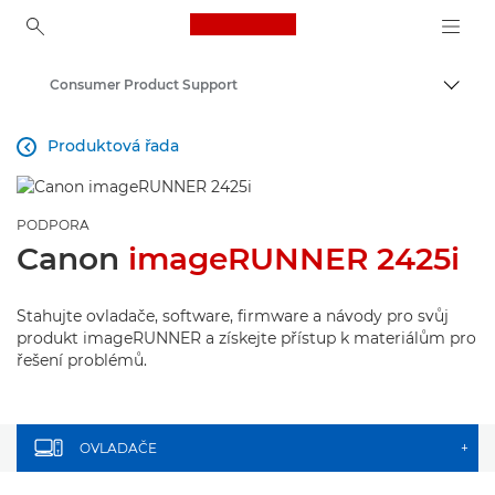
Canon Logo, back to ho
Consumer Product Support
Přepn
Canon
Produktová řada

PODPORA
Canon
imageRUNNER 2425i
Stahujte ovladače, software, firmware a návody pro svůj
produkt imageRUNNER a získejte přístup k materiálům pro
řešení problémů.
OVLADAČE
+