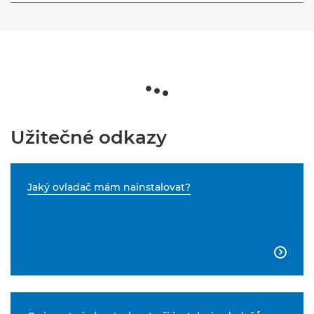
Užitečné odkazy
Jaký ovladač mám nainstalovat?
