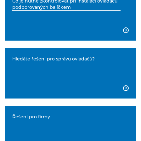
Co je nutné zkontrolovat při instalaci ovladačů
podporovaných balíčkem

Hledáte řešení pro správu ovladačů?

Řešení pro firmy