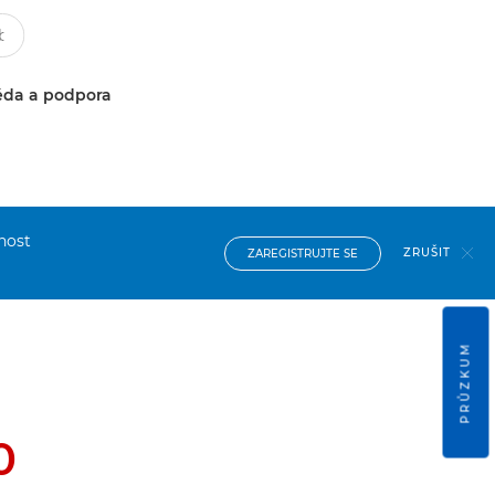
da a podpora
nost
ZRUŠIT
ZAREGISTRUJTE SE
PRŮZKUM
0