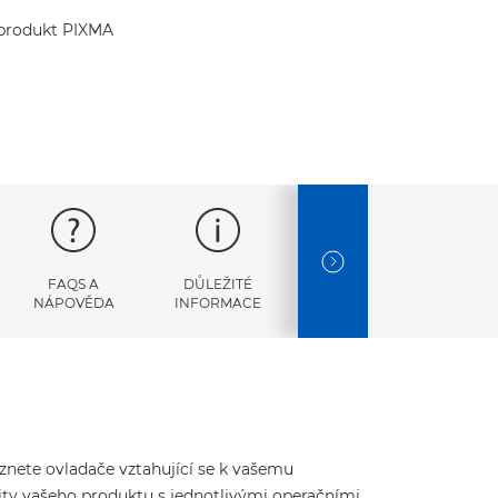
j produkt PIXMA
NEXT SLIDE
FAQS A
DŮLEŽITÉ
CHYBOVÉ
SPEC
NÁPOVĚDA
INFORMACE
KÓDY
eznete ovladače vztahující se k vašemu
ity vašeho produktu s jednotlivými operačními