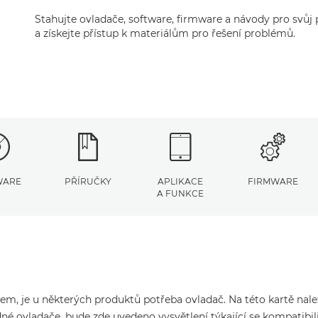
Stahujte ovladače, software, firmware a návody pro svů
a získejte přístup k materiálům pro řešení problémů.
WARE
PŘÍRUČKY
APLIKACE
FIRMWARE
A FUNKCE
čem, je u některých produktů potřeba ovladač. Na této kartě nal
né ovladače, bude zde uvedeno vysvětlení týkající se kompatibil