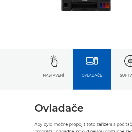
NASTAVENÍ
OVLADAČE
SOFT
Ovladače
Aby bylo možné propojit toto zařízení s počíta
produktu, případně, pokud nejsou dostupné žád