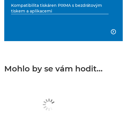
Kompatibilita tiskáren PIXMA s bezdrátovým
tiskem a aplikacemi

Mohlo by se vám hodit...