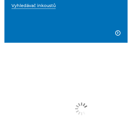
Vyhledávač inkoustů
