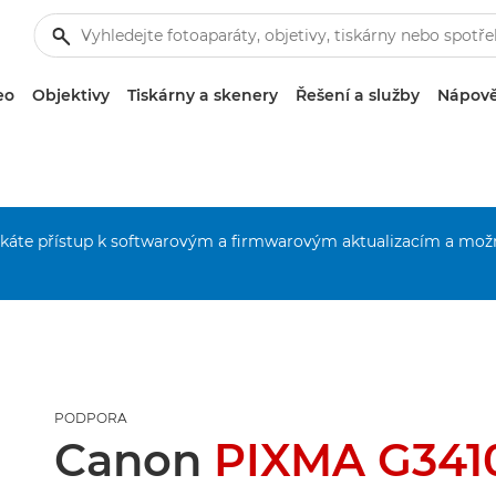
eo
Objektivy
Tiskárny a skenery
Řešení a služby
Nápově
získáte přístup k softwarovým a firmwarovým aktualizacím a mož
PODPORA
Canon
PIXMA G341