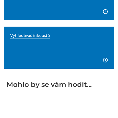

Vyhledávač inkoustů

Mohlo by se vám hodit...