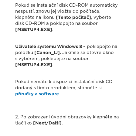
Pokud se instalační disk CD-ROM automaticky
nespustí, znovu jej vložte do počítače,
klepněte na ikonu
[Tento počítač]
, vyberte
disk CD-ROM a poklepejte na soubor
[MSETUP4.EXE]
.
Uživatelé systému Windows 8
– poklepejte na
položku
[Canon_IJ].
Jakmile se otevře okno
s výběrem, poklepejte na soubor
[MSETUP4.EXE]
.
Pokud nemáte k dispozici instalační disk CD
dodaný s tímto produktem, stáhněte si
příručky a software
.
2. Po zobrazení úvodní obrazovky klepněte na
tlačítko
[Next/Další]
.