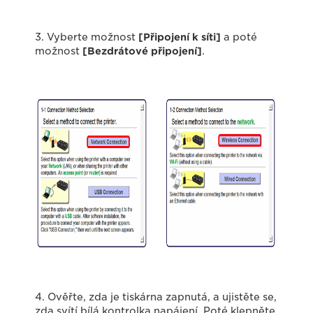
3. Vyberte možnost
[Připojení k síti]
a poté
možnost
[Bezdrátové připojení]
.
4. Ověřte, zda je tiskárna zapnutá, a ujistěte se,
zda svítí bílá kontrolka napájení. Poté klepněte