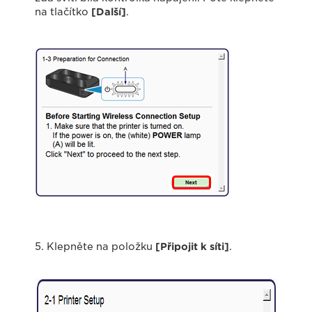
na tlačítko
[Další]
.
5. Klepněte na položku
[Připojit k síti]
.