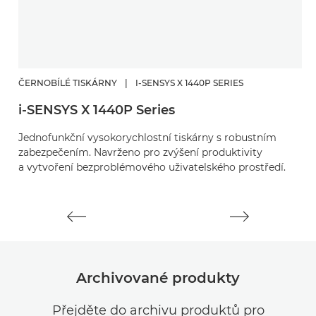
ČERNOBÍLÉ TISKÁRNY
|
I-SENSYS X 1440P SERIES
Č
i-SENSYS X 1440P Series
Ř
Jednofunkční vysokorychlostní tiskárny s robustním
V
zabezpečením. Navrženo pro zvýšení produktivity
s
a vytvoření bezproblémového uživatelského prostředí.
pr
ty
Archivované produkty
Přejděte do archivu produktů pro