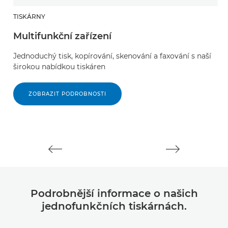
TISKÁRNY
S
Multifunkční zařízení
D
Jednoduchý tisk, kopírování, skenování a faxování s naší
Ry
širokou nabídkou tiskáren
d
ZOBRAZIT PODROBNOSTI
Podrobnější informace o našich
jednofunkčních tiskárnách.