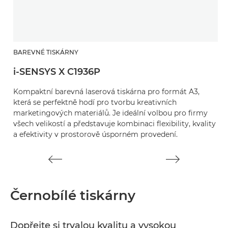
BAREVNÉ TISKÁRNY
B
i-SENSYS X C1936P
Ř
Kompaktní barevná laserová tiskárna pro formát A3,
Z
která se perfektně hodí pro tvorbu kreativních
po
marketingových materiálů. Je ideální volbou pro firmy
2 
všech velikostí a představuje kombinaci flexibility, kvality
a efektivity v prostorově úsporném provedení.
Černobílé tiskárny
Dopřejte si trvalou kvalitu a vysokou