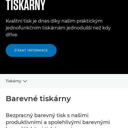
TISKÁRNY
Kvalitní tisk je dnes díky našim praktickým
jednofunkčním tiskárnám jednodušší než kdy
dříve.
ZÍSKAT INFORMACE
Tiskárny
BAREVNÉ KANCELÁŘSKÉ TISKÁRNY
Barevné tiskárny
ČERNOBÍLÉ KANCELÁŘSKÉ TISKÁRNY
Bezpracný barevný tisk s našimi
produktivními a spolehlivými barevnými
SOUVISEJÍCÍ PRODUKTY