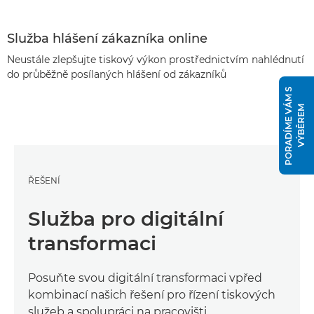
Služba hlášení zákazníka online
Neustále zlepšujte tiskový výkon prostřednictvím nahlédnutí
do průběžně posílaných hlášení od zákazníků
P
O
R
A
D
Í
M
E
V
Á
M
S
V
Ý
B
Ě
R
E
M
ŘEŠENÍ
Služba pro digitální
transformaci
Posuňte svou digitální transformaci vpřed
kombinací našich řešení pro řízení tiskových
služeb a spolupráci na pracovišti