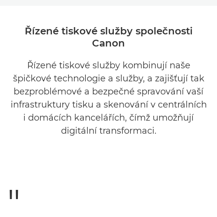
PŘEHLED
Řízené tiskové služby společnosti
Canon
VÝHODY
Řízené tiskové služby kombinují naše
SLUŽBY
špičkové technologie a služby, a zajišťují tak
NÁSTROJE
bezproblémové a bezpečné spravování vaší
infrastruktury tisku a skenování v centrálních
SOUVISEJÍCÍ PRODUKTY
i domácích kancelářích, čímž umožňují
digitální transformaci.
ZÍSKAT INFORMACE