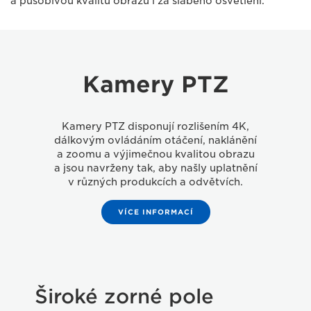
a působivou kvalitu obrazu i za slabého osvětlení.
Kamery PTZ
Kamery PTZ disponují rozlišením 4K,
dálkovým ovládáním otáčení, naklánění
a zoomu a výjimečnou kvalitou obrazu
a jsou navrženy tak, aby našly uplatnění
v různých produkcích a odvětvích.
VÍCE INFORMACÍ
Široké zorné pole