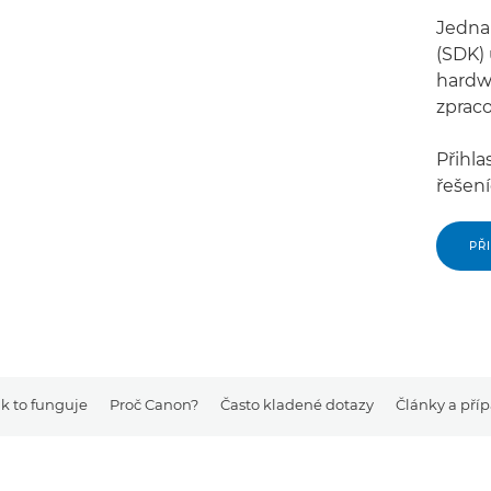
Jedna
(SDK)
hardw
zprac
Přihla
řešení
PŘ
k to funguje
Proč Canon?
Často kladené dotazy
Články a pří