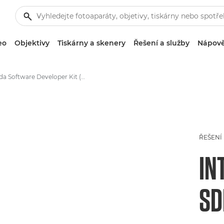
eo
Objektivy
Tiskárny a skenery
Řešení a služby
Nápově
Sada Software Developer Kit (SDK)
ŘEŠENÍ
IN
SD