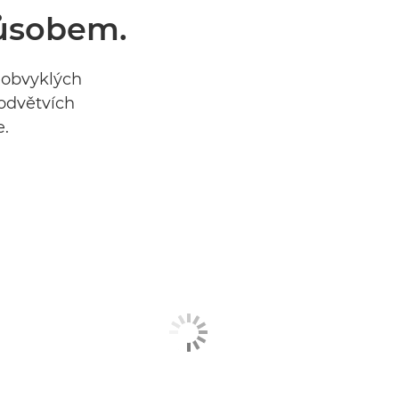
působem.
eobvyklých
odvětvích
e.