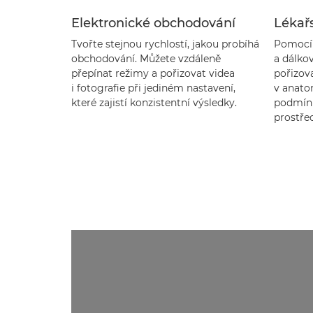
Elektronické obchodování
Lékařs
Tvořte stejnou rychlostí, jakou probíhá
Pomocí 
obchodování. Můžete vzdáleně
a dálko
přepínat režimy a pořizovat videa
pořizov
i fotografie při jediném nastavení,
v anato
které zajistí konzistentní výsledky.
podmínk
prostřed