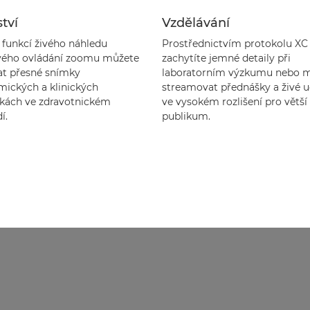
tví
Vzdělávání
funkcí živého náhledu
Prostřednictvím protokolu XC
vého ovládání zoomu můžete
zachytíte jemné detaily při
at přesné snímky
laboratorním výzkumu nebo 
mických a klinických
streamovat přednášky a živé u
ách ve zdravotnickém
ve vysokém rozlišení pro větší
í.
publikum.