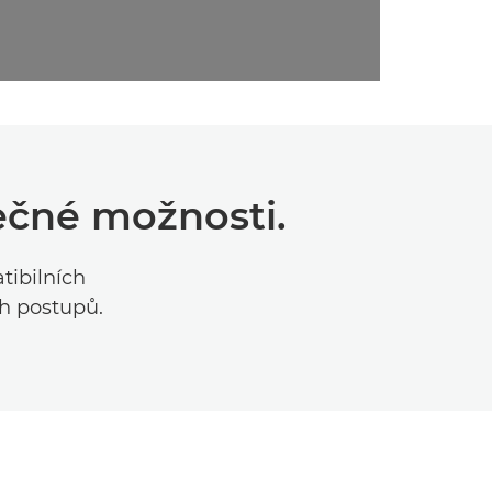
ečné možnosti.
tibilních
ch postupů.