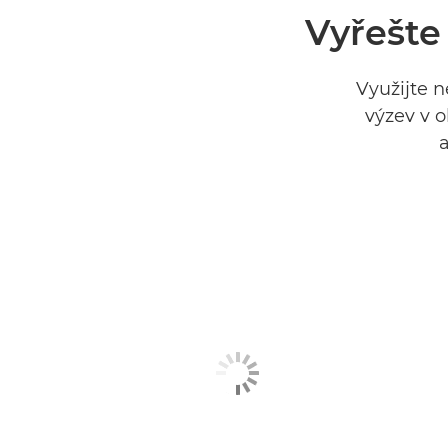
Vyřešte
Využijte 
výzev v 
a