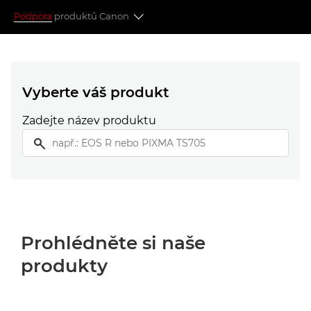
Podpora
produktů Canon
Vyberte svůj produkt
Oblíbená témata
Vyberte váš produkt
Zadejte název produktu
Hledáte něco jiného?
Prohlédněte si naše
produkty