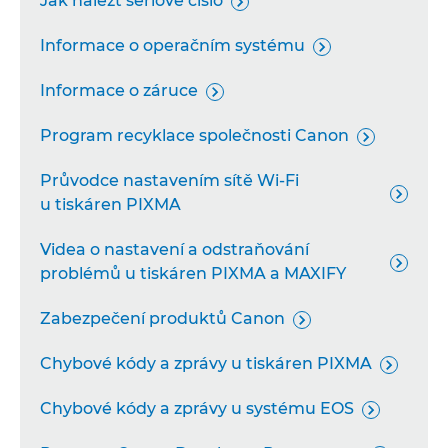
Jak nalézt sériové číslo

Síťové kamery

Informace o operačním systému

Systém dálkově ovládaných kamer

Informace o záruce

Platforma pro průmyslové zpracování
Program recyklace společnosti Canon


obrazu
Průvodce nastavením sítě Wi-Fi
Osobní kopírky


u tiskáren PIXMA
Videa o nastavení a odstraňování

problémů u tiskáren PIXMA a MAXIFY
Zabezpečení produktů Canon

Chybové kódy a zprávy u tiskáren PIXMA

Chybové kódy a zprávy u systému EOS
