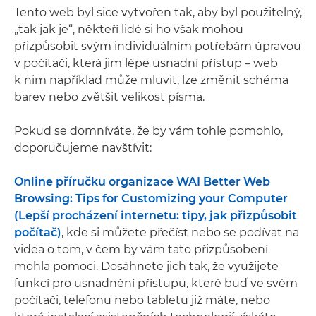
Tento web byl sice vytvořen tak, aby byl použitelný,
„tak jak je“, někteří lidé si ho však mohou
přizpůsobit svým individuálním potřebám úpravou
v počítači, která jim lépe usnadní přístup – web
k nim například může mluvit, lze změnit schéma
barev nebo zvětšit velikost písma.
Pokud se domníváte, že by vám tohle pomohlo,
doporučujeme navštívit:
Online příručku organizace WAI Better Web
Browsing: Tips for Customizing your Computer
(Lepší procházení internetu: tipy, jak přizpůsobit
počítač)
, kde si můžete přečíst nebo se podívat na
videa o tom, v čem by vám tato přizpůsobení
mohla pomoci. Dosáhnete jich tak, že využijete
funkcí pro usnadnění přístupu, které buď ve svém
počítači, telefonu nebo tabletu již máte, nebo