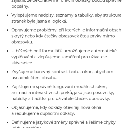
zajistili, že dekorativní a funkční obrázky budou správně
popsány.
Vylepšujeme nadpisy, seznamy a tabulky, aby struktura
stránek byla jasná a logická.
Opravujeme problémy, při kterých je informační obsah
skrytý nebo kdy čtečky obrazovek čtou prvky mimo
obrazovku.
U běžných polí formulářů umožňujeme automatické
vyplňování a zlepšujeme zaměření pro uživatele
klávesnice.
Zvyšujeme barevný kontrast textu a ikon, abychom
usnadnili čtení obsahu.
Zajišťujeme správné fungování modálních oken,
animací a interaktivních prvků, jako jsou posuvníky,
nabídky a tlačítka pro uživatele čteček obrazovky.
Objasňujeme, kdy odkazy otevírají nová okna
a redukujeme duplicitní odkazy.
Definujeme jazykové změny správně a řešíme chyby