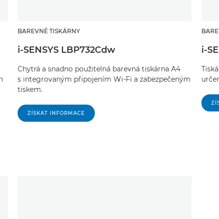
BAREVNÉ TISKÁRNY
BARE
i-SENSYS LBP732Cdw
i-S
t
Chytrá a snadno použitelná barevná tiskárna A4
Tiská
h
s integrovaným připojením Wi-Fi a zabezpečeným
urče
tiskem.
ZÍ
ZÍSKAT INFORMACE