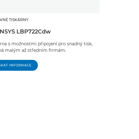
VNÉ TISKÁRNY
ENSYS LBP722Cdw
rna s možnostmi připojení pro snadný tisk,
ná malým až středním firmám.
SKAT INFORMACE