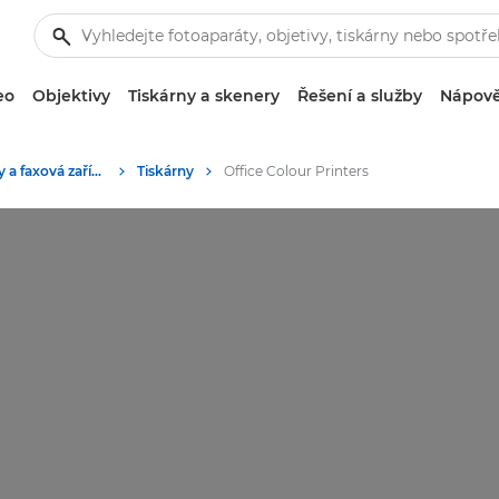
eo
Objektivy
Tiskárny a skenery
Řešení a služby
Nápově
Firemní tiskárny a faxová zařízení
Tiskárny
Office Colour Printers