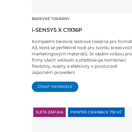
BAREVNÉ TISKÁRNY
i-SENSYS X C1936P
Kompaktní barevná laserová tiskárna pro formá
A3, která se perfektně hodí pro tvorbu kreativníc
marketingových materiálů. Je ideální volbou pro
firmy všech velikostí a představuje kombinaci
flexibility, kvality a efektivity v prostorově
úsporném provedení.
ZÍSKAT INFORMACE
3LETÁ ZÁRUKA
PRINTER CASHBACK 750 KČ