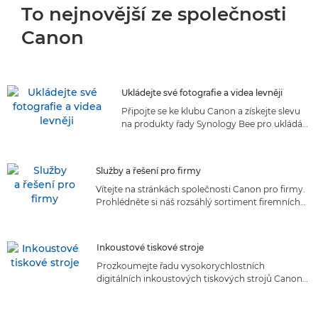
To nejnovější ze společnosti
Canon
Ukládejte své fotografie a videa levněji
Připojte se ke klubu Canon a získejte slevu
na produkty řady Synology Bee pro ukládání
fotografií a videa
Služby a řešení pro firmy
Vítejte na stránkách společnosti Canon pro firmy.
Prohlédněte si náš rozsáhlý sortiment firemních
služeb a řešení šitých na míru vašim potřebám.
Objevte řešení na míru
Inkoustové tiskové stroje
Prozkoumejte řadu vysokorychlostních
digitálních inkoustových tiskových strojů Canon
určených pro produkční tisk. Objevte všestranná
a spolehlivá řešení lídra na trhu, která poskytují
špičkovou kvalitu tisku