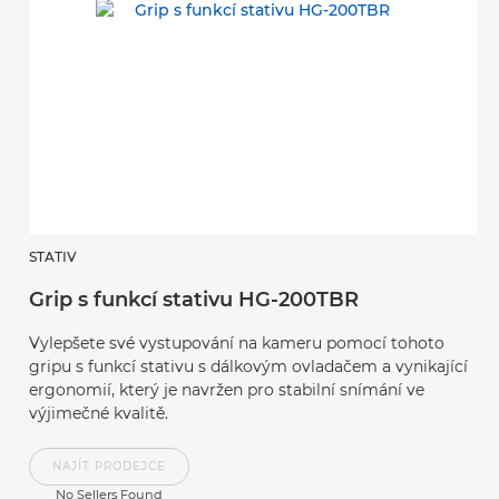
STATIV
H
Grip s funkcí stativu HG-200TBR
R
Vylepšete své vystupování na kameru pomocí tohoto
U
gripu s funkcí stativu s dálkovým ovladačem a vynikající
s
ergonomií, který je navržen pro stabilní snímání ve
s 
výjimečné kvalitě.
řa
NAJÍT PRODEJCE
No Sellers Found