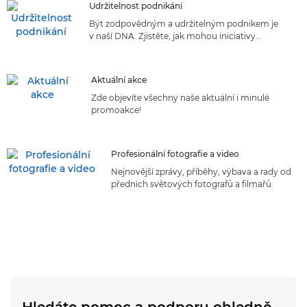
Udržitelnost podnikání
Být zodpovědným a udržitelným podnikem je
v naší DNA. Zjistěte, jak mohou iniciativy
společnosti Canon v oblasti udržitelnosti životního
prostředí prospět vašemu podnikání.
Aktuální akce
Zde objevíte všechny naše aktuální i minulé
promoakce!
Profesionální fotografie a video
Nejnovější zprávy, příběhy, výbava a rady od
předních světových fotografů a filmařů.
Hledáte pomoc a podporu ohledně