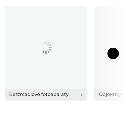
Podpora
Příběhy
Obraťte se na společnost Canon
Bezzrcadlové fotoaparáty
Objektivy ty