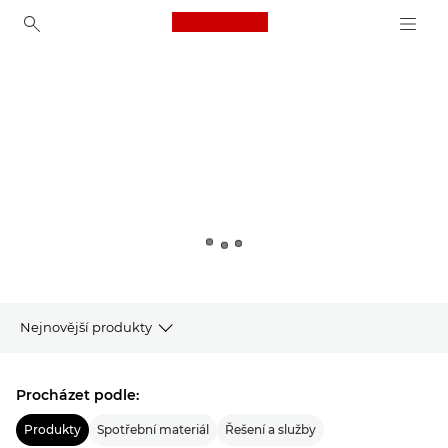
Canon Logo, back to ho
Canon
Nejnovější produkty
Produkty
Procházet podle:
To nejnovější ze společnosti Canon
Produkty
Spotřební materiál
Řešení a služby