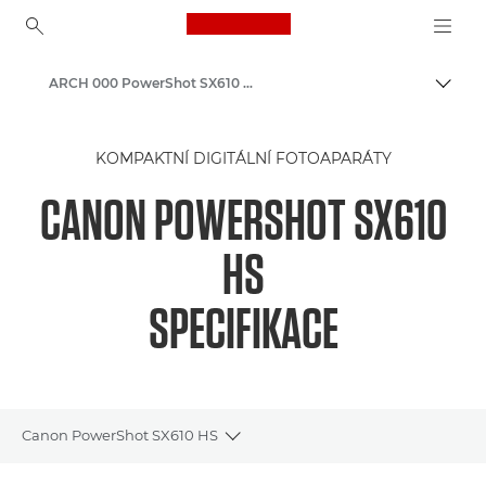
Canon Logo, back to ho
ARCH 000 PowerShot SX610 HS
Přepn
Canon
KOMPAKTNÍ DIGITÁLNÍ FOTOAPARÁTY
CANON POWERSHOT SX610
HS
SPECIFIKACE
Canon PowerShot SX610 HS
Toggle breadcrumbs