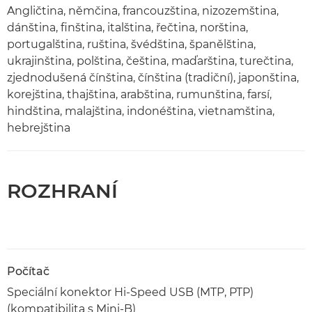
Angličtina, němčina, francouzština, nizozemština,
dánština, finština, italština, řečtina, norština,
portugalština, ruština, švédština, španělština,
ukrajinština, polština, čeština, maďarština, turečtina,
zjednodušená čínština, čínština (tradiční), japonština,
korejština, thajština, arabština, rumunština, farsí,
hindština, malajština, indonéština, vietnamština,
hebrejština
ROZHRANÍ
Počítač
Speciální konektor Hi-Speed USB (MTP, PTP)
(kompatibilita s Mini-B)