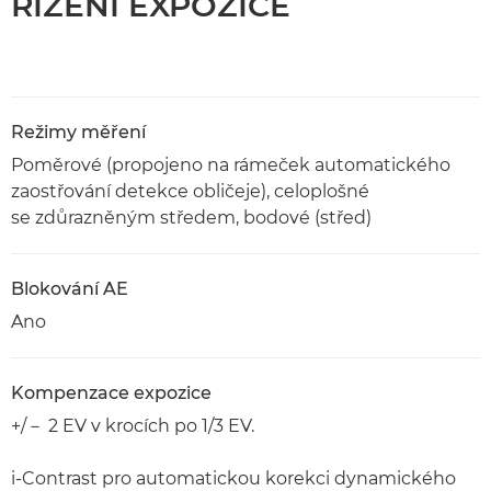
ŘÍZENÍ EXPOZICE
Režimy měření
Poměrové (propojeno na rámeček automatického
zaostřování detekce obličeje), celoplošné
se zdůrazněným středem, bodové (střed)
Blokování AE
Ano
Kompenzace expozice
+/－ 2 EV v krocích po 1/3 EV.
i-Contrast pro automatickou korekci dynamického