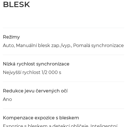
BLESK
Režimy
Auto, Manuální blesk zap./vyp., Pomalá synchronizace
Nízká rychlost synchronizace
Nejvyšší rychlost 1/2 000 s
Redukce jevu červených očí
Ano
Kompenzace expozice s bleskem
Expozice s bleskem a detekcí obličeje, Inteligentní