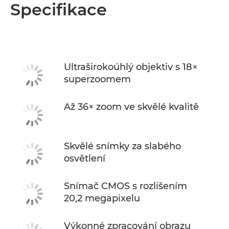
Přehled
Specifikace
Specifikace
Ultraširokoúhlý objektiv s 18×
superzoomem
Až 36× zoom ve skvělé kvalitě
Skvělé snímky za slabého
osvětlení
Snímač CMOS s rozlišením
20,2 megapixelu
Výkonné zpracování obrazu