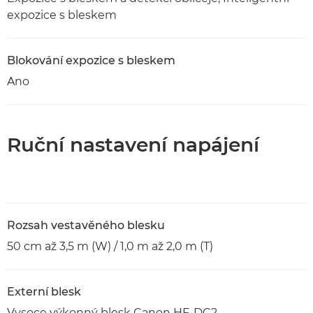
expozice s bleskem
Blokování expozice s bleskem
Ano
Ruční nastavení napájení
Rozsah vestavěného blesku
50 cm až 3,5 m (W) / 1,0 m až 2,0 m (T)
Externí blesk
Vysoce výkonný blesk Canon HF-DC2