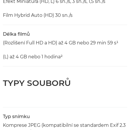
Efekt Miniatura (HD, L) 6 sn./s, 3 sn./s, 1,5 sn./s
Film Hybrid Auto (HD) 30 sn./s
Délka filmů
(Rozlišení Full HD a HD) až 4 GB nebo 29 min 59 s¹
(L) až 4 GB nebo 1 hodina²
TYPY SOUBORŮ
Typ snímku
Komprese JPEG (kompatibilní se standardem Exif 2.3