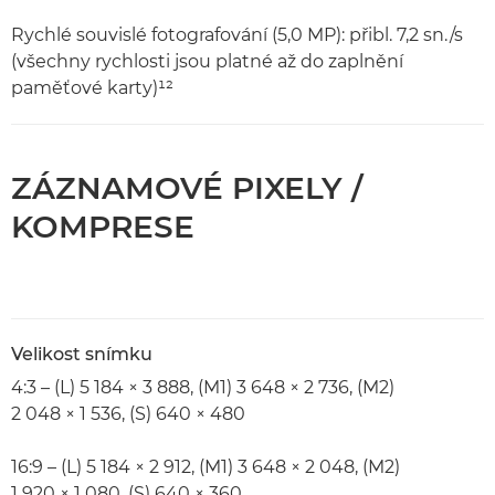
Rychlé souvislé fotografování (5,0 MP): přibl. 7,2 sn./s
(všechny rychlosti jsou platné až do zaplnění
paměťové karty)¹²
ZÁZNAMOVÉ PIXELY /
KOMPRESE
Velikost snímku
4:3 – (L) 5 184 × 3 888, (M1) 3 648 × 2 736, (M2)
2 048 × 1 536, (S) 640 × 480
16:9 – (L) 5 184 × 2 912, (M1) 3 648 × 2 048, (M2)
1 920 × 1 080, (S) 640 × 360