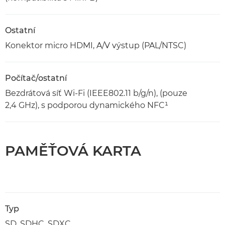
Ostatní
Konektor micro HDMI, A/V výstup (PAL/NTSC)
Počítač/ostatní
Bezdrátová síť Wi-Fi (IEEE802.11 b/g/n), (pouze
2,4 GHz), s podporou dynamického NFC¹
PAMĚŤOVÁ KARTA
Typ
SD, SDHC, SDXC