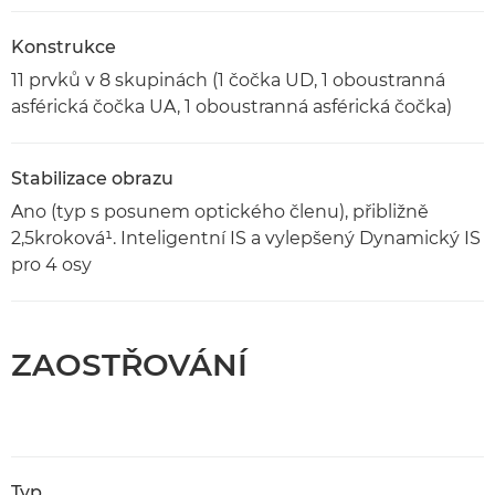
Konstrukce
11 prvků v 8 skupinách (1 čočka UD, 1 oboustranná
asférická čočka UA, 1 oboustranná asférická čočka)
Stabilizace obrazu
Ano (typ s posunem optického členu), přibližně
2,5kroková¹. Inteligentní IS a vylepšený Dynamický IS
pro 4 osy
ZAOSTŘOVÁNÍ
Typ