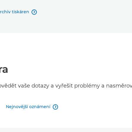
rchiv tiskáren

ra
ědět vaše dotazy a vyřešit problémy a nasměro
Nejnovější oznámení
