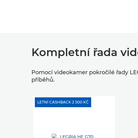
Kompletní řada v
Pomocí videokamer pokročilé řady LEG
příběhů.
LETNÍ CASHBACK 2 500 KČ