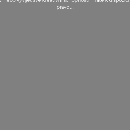
, nebo vyvíjet své kreativní schopnosti, máte k dispozic
pravou.