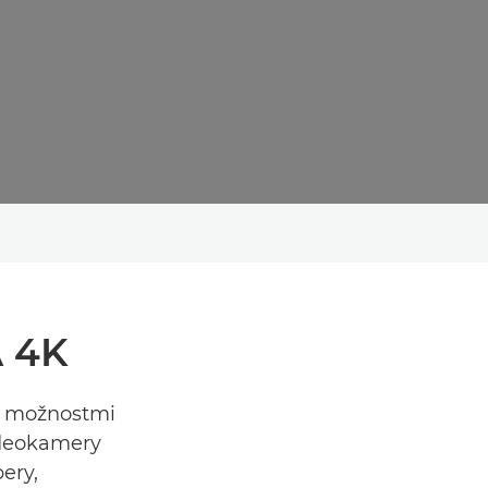
 4K
mi možnostmi
ideokamery
bery,