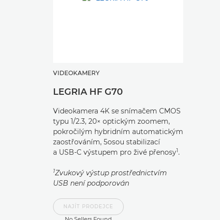
VIDEOKAMERY
LEGRIA HF G70
Videokamera 4K se snímačem CMOS
typu 1/2.3, 20× optickým zoomem,
pokročilým hybridním automatickým
zaostřováním, 5osou stabilizací
1
a USB-C výstupem pro živé přenosy
.
1
Zvukový výstup prostřednictvím
USB není podporován
NAJÍT PRODEJCE
No Sellers Found