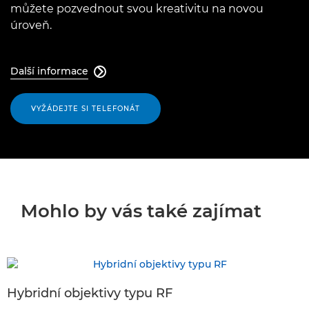
můžete pozvednout svou kreativitu na novou
úroveň.
Další informace

VYŽÁDEJTE SI TELEFONÁT
Mohlo by vás také zajímat
Hybridní objektivy typu RF