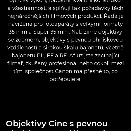
optický výkon, robustní, kvalitní konstrukci
Objektivy Cine Servo
a všestrannost, a splňují tak požadavky těch
nejnáročnějších filmových produkcí. Řada je
Kompaktní objektivy Cine Servo
navržena pro fotoaparáty s velkými formáty
35 mm a Super 35 mm. Nabízíme objektivy
Špičkové objektivy se zoomem
se zoomem, objektivy s pevnou ohniskovou
vzdáleností a širokou škálu bajonetů, včetně
Kompaktní objektivy se zoomem
bajonetu PL, EF a RF. Ať už jste začínající
filmař, zkušený profesionál nebo cokoli mezi
tím, společnost Canon má přesně to, co
potřebujete.
Objektivy Cine s pevnou