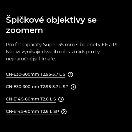
Špičkové objektivy se
zoomem
Pro fotoaparáty Super 35 mm s bajonety EF a PL.
Nabízí vynikající kvalitu obrazu 4K pro ty
nejnáročnější filmaře.
CN-E30-300mm T2.95-3.7 L S

CN-E30-300mm T2.95-3.7 L SP

CN-E14.5-60mm T2.6 L S

CN-E14.5-60mm T2.6 L SP
