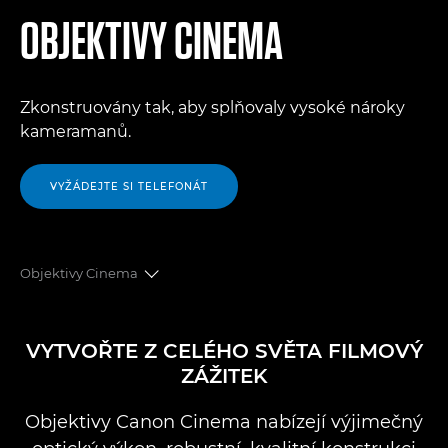
OBJEKTIVY CINEMA
Zkonstruovány tak, aby splňovaly vysoké nároky
kameramanů.
VYŽÁDEJTE SI TELEFONÁT
Objektivy Cinema
PŘEHLED
VYTVOŘTE Z CELÉHO SVĚTA FILMOVÝ
ZÁŽITEK
Objektivy Cine s pevnou ohniskovou vzdáleností
Objektivy Canon Cinema nabízejí výjimečný
Objektivy Flex Zoom