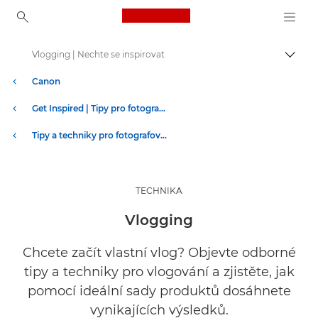
Canon Logo, back to ho
Vlogging | Nechte se inspirovat
Přepn
Canon
Get Inspired | Tipy pro fotografování a příručka pro nákup
Tipy a techniky pro fotografování a tisk
TECHNIKA
Vlogging
Chcete začít vlastní vlog? Objevte odborné
tipy a techniky pro vlogování a zjistěte, jak
pomocí ideální sady produktů dosáhnete
vynikajících výsledků.