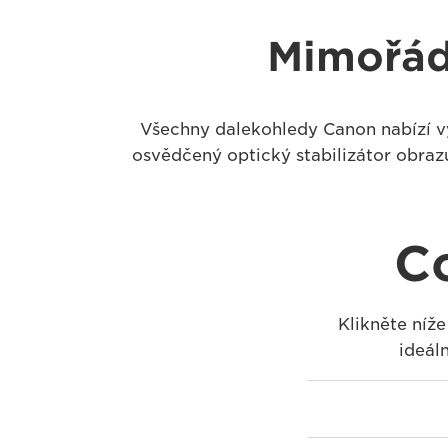
Mimořádn
Všechny dalekohledy Canon nabízí vý
osvědčený optický stabilizátor obraz
C
Klikněte níže
ideál