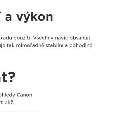
í a výkon
řadu použití. Všechny navíc obsahují
uje tak mimořádně stabilní a pohodlné
t?
ekohledy Canon
 blíž.