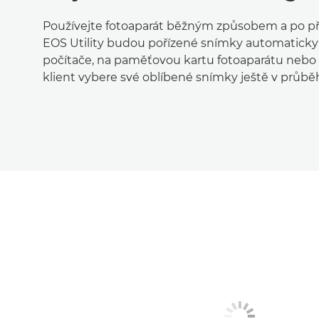
Používejte fotoaparát běžným způsobem a po při
EOS Utility budou pořízené snímky automatick
počítače, na paměťovou kartu fotoaparátu nebo d
klient vybere své oblíbené snímky ještě v průběh