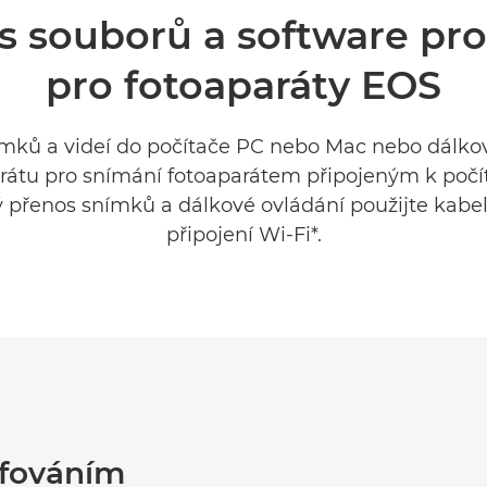
s souborů a software pro
pro fotoaparáty EOS
mků a videí do počítače PC nebo Mac nebo dálko
rátu pro snímání fotoaparátem připojeným k počít
 přenos snímků a dálkové ovládání použijte kab
připojení Wi-Fi*.
afováním