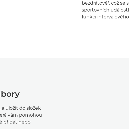
bezdrátově*, což se 
sportovních událostí
funkci intervalového
ubory
 uložit do složek
 která vám pomohou
é přidat nebo