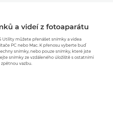
ků a videí z fotoaparátu
 Utility můžete přenášet snímky a videa
čítače PC nebo Mac. K přenosu vyberte buď
šechny snímky, nebo pouze snímky, které jste
ílejte snímky ze vzdáleného úložiště s ostatními
u zpětnou vazbu.