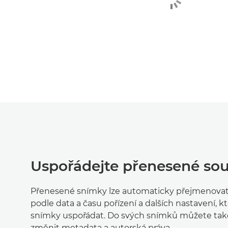
Uspořádejte přenesené so
Přenesené snímky lze automaticky přejmenovat a
podle data a času pořízení a dalších nastavení,
snímky uspořádat. Do svých snímků můžete tak
změnit metadata a autorská práva.