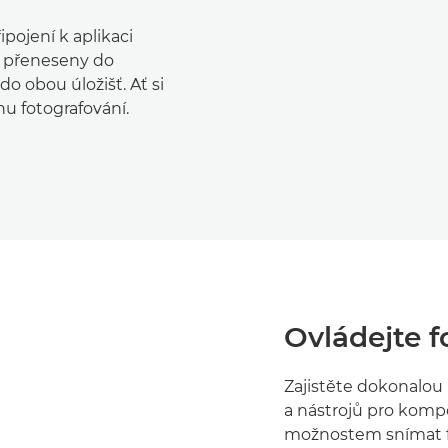
pojení k aplikaci
y přeneseny do
o obou úložišť. Ať si
u fotografování.
Ovládejte f
Zajistěte dokonalou
a nástrojů pro kompo
možnostem snímat f