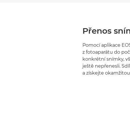
Přenos sním
Pomocí aplikace EOS
z fotoaparátu do po
konkrétní snímky, v
ještě nepřenesli. Sd
a získejte okamžito