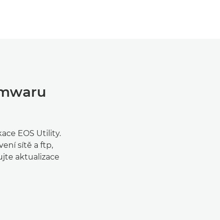
irmwaru
ace EOS Utility.
ní sítě a ftp,
jte aktualizace