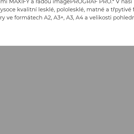
ami MAXIFY a řadou imagePROGRAF PRO.* V naší
ysoce kvalitní lesklé, pololesklé, matné a třpytivé 
ry ve formátech A2, A3+, A3, A4 a velikosti pohledn