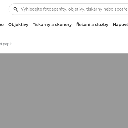
eo
Objektivy
Tiskárny a skenery
Řešení a služby
Nápově
ní papír