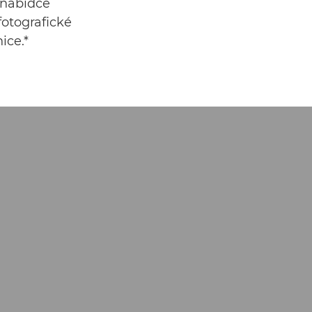
 nabídce
fotografické
ice.*