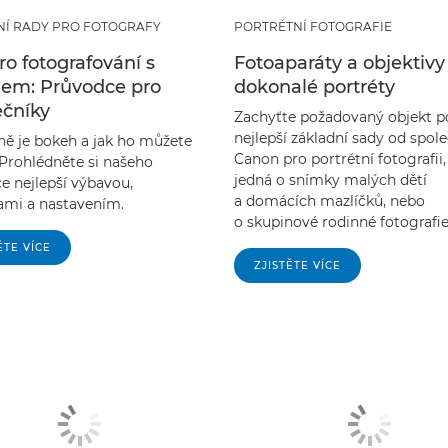
NÍ RADY PRO FOTOGRAFY
PORTRÉTNÍ FOTOGRAFIE
ro fotografování s
Fotoaparáty a objektivy
em: Průvodce pro
dokonalé portréty
ečníky
Zachyťte požadovaný objekt 
nejlepší základní sady od spol
ně je bokeh a jak ho můžete
Canon pro portrétní fotografii,
 Prohlédněte si našeho
jedná o snímky malých dětí
e nejlepší výbavou,
a domácích mazlíčků, nebo
ami a nastavením.
o skupinové rodinné fotografie
ĚTE VÍCE
ZJISTĚTE VÍCE