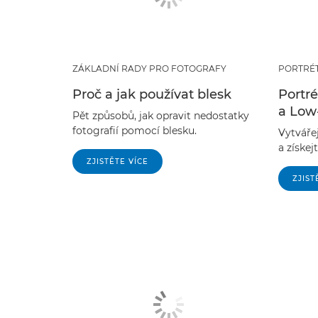
ZÁKLADNÍ RADY PRO FOTOGRAFY
PORTRÉT
Proč a jak používat blesk
Portré
a Low
Pět způsobů, jak opravit nedostatky
fotografií pomocí blesku.
Vytvářej
a získej
ZJISTĚTE VÍCE
ZJIST