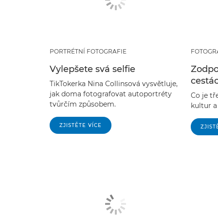
PORTRÉTNÍ FOTOGRAFIE
FOTOGR
Vylepšete svá selfie
Zodpo
cestá
TikTokerka Nina Collinsová vysvětluje,
jak doma fotografovat autoportréty
Co je tř
tvůrčím způsobem.
kultur a
ZJISTĚTE VÍCE
ZJIST