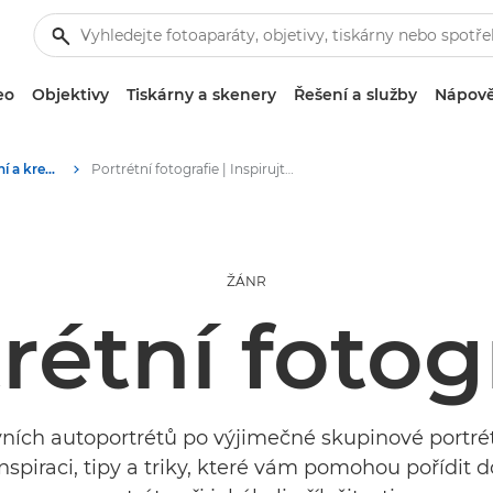
eo
Objektivy
Tiskárny a skenery
Řešení a služby
Nápově
Příběhy o fotografování a kreativitě
Portrétní fotografie | Inspirujte se
ŽÁNR
rétní fotog
vních autoportrétů po výjimečné skupinové portrét
nspiraci, tipy a triky, které vám pomohou pořídit 