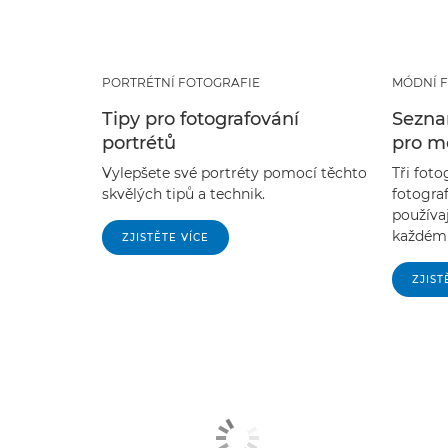
PORTRÉTNÍ FOTOGRAFIE
MÓDNÍ 
Tipy pro fotografování
Sezna
portrétů
pro mó
Vylepšete své portréty pomocí těchto
Tři fot
skvělých tipů a technik.
fotograf
používaj
každému
ZJISTĚTE VÍCE
ZJIST