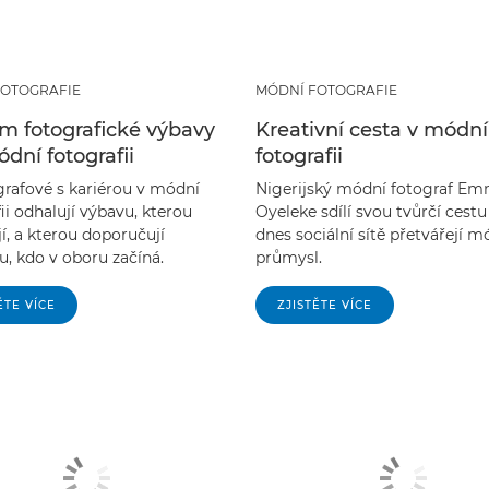
FOTOGRAFIE
MÓDNÍ FOTOGRAFIE
m fotografické výbavy
Kreativní cesta v módní
dní fotografii
fotografii
ografové s kariérou v módní
Nigerijský módní fotograf E
ii odhalují výbavu, kterou
Oyeleke sdílí svou tvůrčí cestu 
í, a kterou doporučují
dnes sociální sítě přetvářejí m
, kdo v oboru začíná.
průmysl.
ĚTE VÍCE
ZJISTĚTE VÍCE