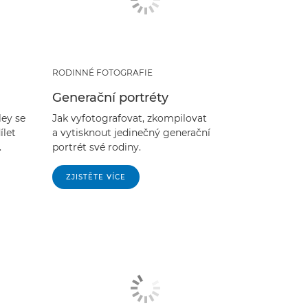
RODINNÉ FOTOGRAFIE
Generační portréty
ley se
Jak vyfotografovat, zkompilovat
ílet
a vytisknout jedinečný generační
.
portrét své rodiny.
ZJISTĚTE VÍCE