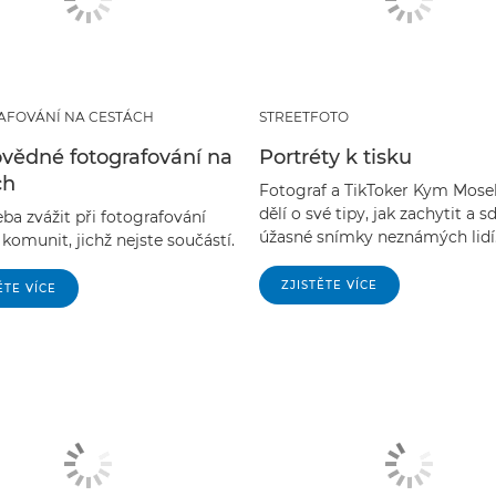
AFOVÁNÍ NA CESTÁCH
STREETFOTO
vědné fotografování na
Portréty k tisku
ch
Fotograf a TikToker Kym Mose
dělí o své tipy, jak zachytit a sd
eba zvážit při fotografování
úžasné snímky neznámých lidí
 komunit, jichž nejste součástí.
ZJISTĚTE VÍCE
ĚTE VÍCE