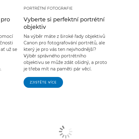
PORTRÉTNÍ FOTOGRAFIE
 pro
Vyberte si perfektní portrétní
objektiv
pomocí
Na výběr máte z široké řady objektivů
ečnosti
Canon pro fotografování portrétů, ale
 ať už se
který je pro vás ten nejvhodnější?
Výběr správného portrétního
objektivu se může zdát ošidný, a proto
.
je třeba mít na paměti pár věcí.
ZJISTĚTE VÍCE