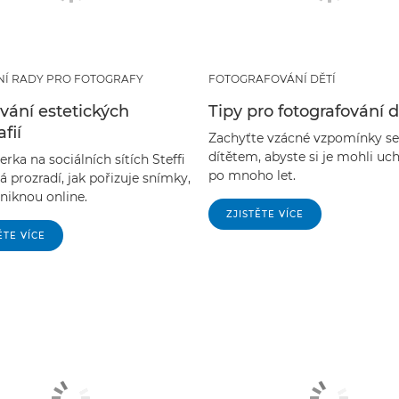
NÍ RADY PRO FOTOGRAFY
FOTOGRAFOVÁNÍ DĚTÍ
vání estetických
Tipy pro fotografování d
fií
Zachyťte vzácné vzpomínky s
dítětem, abyste si je mohli uc
erka na sociálních sítích Steffi
po mnoho let.
 prozradí, jak pořizuje snímky,
niknou online.
ZJISTĚTE VÍCE
ĚTE VÍCE