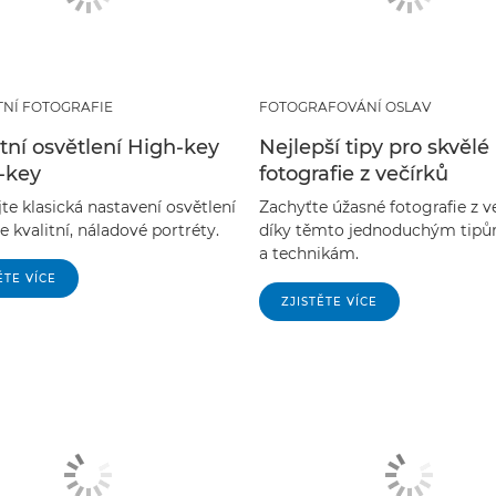
NÍ FOTOGRAFIE
FOTOGRAFOVÁNÍ OSLAV
tní osvětlení High-key
Nejlepší tipy pro skvělé
-key
fotografie z večírků
te klasická nastavení osvětlení
Zachyťte úžasné fotografie z v
te kvalitní, náladové portréty.
díky těmto jednoduchým tip
a technikám.
ĚTE VÍCE
ZJISTĚTE VÍCE