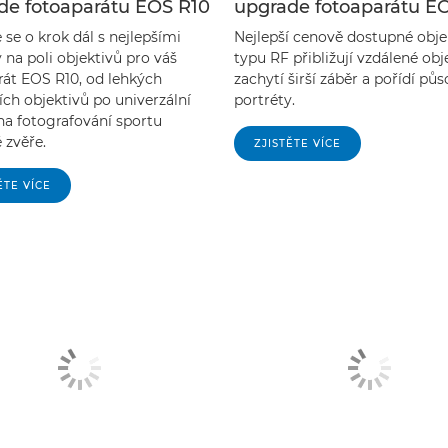
de fotoaparátu EOS R10
upgrade fotoaparátu E
se o krok dál s nejlepšími
Nejlepší cenově dostupné obje
 na poli objektivů pro váš
typu RF přibližují vzdálené obj
rát EOS R10, od lehkých
zachytí širší záběr a pořídí půs
ích objektivů po univerzální
portréty.
a fotografování sportu
 zvěře.
ZJISTĚTE VÍCE
ĚTE VÍCE