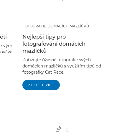
FOTOGRAFIE DOMÁCÍCH MAZLÍČKŮ
ětí
Nejlepší tipy pro
fotografování domácích
e svým
mazlíčků
hovávat
Pořizujte úžasné fotografie svých
domácích mazlíčků s využitím tipů od
fotografky Cat Race.
ZJISTĚTE VÍCE