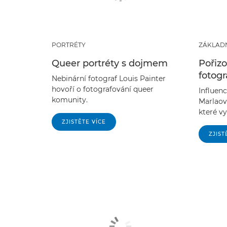
PORTRÉTY
ZÁKLAD
Queer portréty s dojmem
Pořizo
fotogra
Nebinární fotograf Louis Painter
hovoří o fotografování queer
Influenc
komunity.
Marlaová
které vy
ZJISTĚTE VÍCE
ZJIST