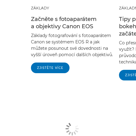
ZÁKLADY
ZÁKLAD
Začněte s fotoaparátem
Tipy p
a objektivy Canon EOS
bokeh
začát
Základy fotografování s fotoaparátem
Canon se systémem EOS R a jak
Co přes
můžete posunout své dovednosti na
využít?
vyšší úroveň pomocí dalších objektivů.
průvodc
technik
ZJISTĚTE VÍCE
ZJIST