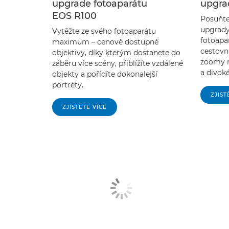
upgrade fotoaparátu
upgra
EOS R100
Posuňte 
upgrady
Vytěžte ze svého fotoaparátu
fotoapa
maximum – cenově dostupné
cestovn
objektivy, díky kterým dostanete do
zoomy n
záběru více scény, přiblížíte vzdálené
a divoké
objekty a pořídíte dokonalejší
portréty.
ZJIST
ZJISTĚTE VÍCE