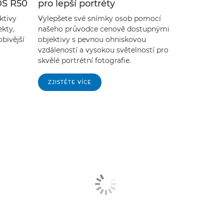
OS R50
pro lepší portréty
ktivy
Vylepšete své snímky osob pomocí
ekty,
našeho průvodce cenově dostupnými
obivější
objektivy s pevnou ohniskovou
vzdáleností a vysokou světelností pro
skvělé portrétní fotografie.
ZJISTĚTE VÍCE