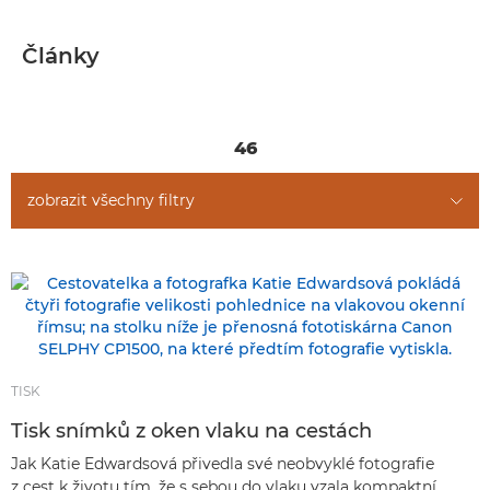
ČLÁNKY
Články
ŽÁNRY
TIPY A TECHNIKY
46
zobrazit všechny filtry
TISK
Tisk snímků z oken vlaku na cestách
Jak Katie Edwardsová přivedla své neobvyklé fotografie
z cest k životu tím, že s sebou do vlaku vzala kompaktní