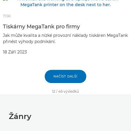
TISK
Tiskárny MegaTank pro firmy
Jak může kvalita a nízké provozní náklady tiskáren MegaTank
přinést výhody podnikání.
18 Září 2023
NAČÍST DALŠÍ
12
/
46
výsledků
Žánry