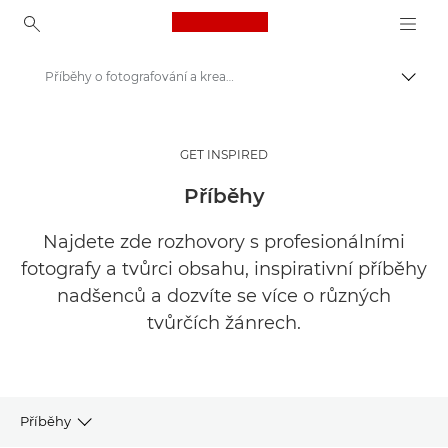
Canon Logo, back to ho
Příběhy o fotografování a kreativitě
Přepn
Canon
Get Inspired | Tipy pro fotografování a příručka pro nákup
GET INSPIRED
Příběhy
Najdete zde rozhovory s profesionálními
fotografy a tvůrci obsahu, inspirativní příběhy
nadšenců a dozvíte se více o různých
tvůrčích žánrech.
Příběhy