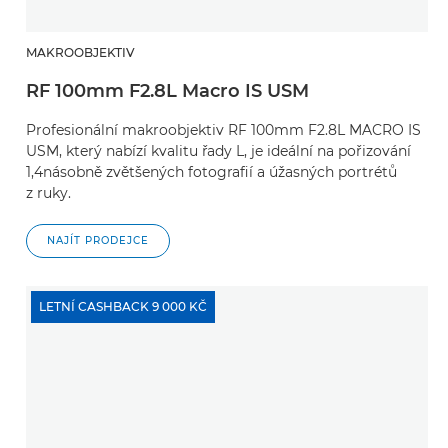
MAKROOBJEKTIV
RF 100mm F2.8L Macro IS USM
Profesionální makroobjektiv RF 100mm F2.8L MACRO IS
USM, který nabízí kvalitu řady L, je ideální na pořizování
1,4násobně zvětšených fotografií a úžasných portrétů
z ruky.
NAJÍT PRODEJCE
LETNÍ CASHBACK 9 000 KČ