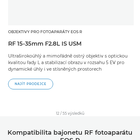
OBJEKTIVY PRO FOTOAPARÁTY EOS R
RF 15-35mm F2.8L IS USM
Ultraširokoúhlý a mimořádně ostrý objektiv s optickou
kvalitou řady L a stabilizací obrazu v rozsahu 5 EV pro
dynamické úhly i ve stísněných prostorech
NAJÍT PRODEJCE
12
/
55
výsledků
Kompatibilita bajonetu RF fotoaparátu