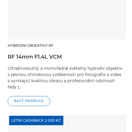
HYBRIDNÍ OBJEKTIVY RF
RF 14mm F1.4L VCM
Ultraširokoúhlý a mimořádně světelný hybridní objektiv
s pevnou ohniskovou vzdáleností pro fotografie a videa
s vynikající kvalitou obrazu a profesionální odolností
řady L.
NAJÍT PRODEJCE
LETNÍ CASHBACK 2 000 KČ