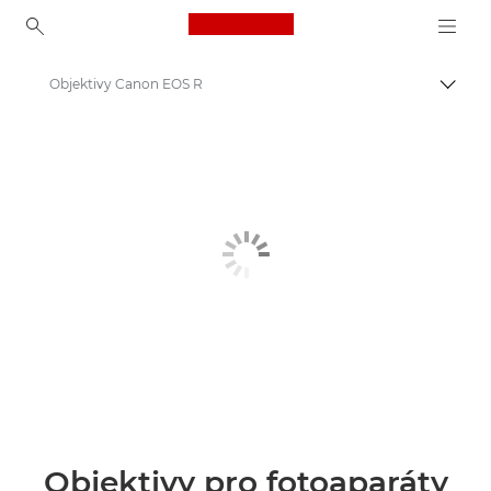
Canon Logo, back to ho
Objektivy Canon EOS R
Přepn
Canon
Objektivy Canon
Objektivy pro fotoaparáty