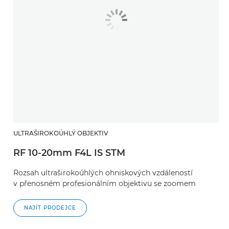
ULTRAŠIROKOÚHLÝ OBJEKTIV
RF 10-20mm F4L IS STM
Rozsah ultraširokoúhlých ohniskových vzdáleností
v přenosném profesionálním objektivu se zoomem
NAJÍT PRODEJCE