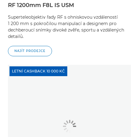
RF 1200mm F8L IS USM
Superteleobjektiv řady RF s ohniskovou vzdáleností
1 200 mm s pokročilou manipulací a designem pro
dechberoucí snímky divoké zvěře, sportu a vzdálených
detailů.
NAJÍT PRODEJCE
LETNÍ CASHBACK 10 000 KČ