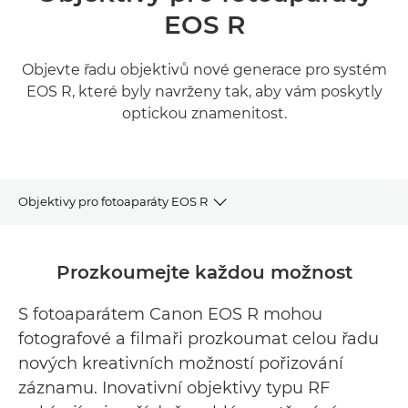
EOS R
Objevte řadu objektivů nové generace pro systém
EOS R, které byly navrženy tak, aby vám poskytly
optickou znamenitost.
Objektivy pro fotoaparáty EOS R
Řada objektivů RF
Prozkoumejte každou možnost
Vybrané objektivy RF
S fotoaparátem Canon EOS R mohou
fotografové a filmaři prozkoumat celou řadu
Související výrobky
nových kreativních možností pořizování
záznamu. Inovativní objektivy typu RF