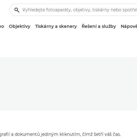
eo
Objektivy
Tiskárny a skenery
Řešení a služby
Nápově
afií a dokumentů jediným kliknutím, čímž šetří váš čas.