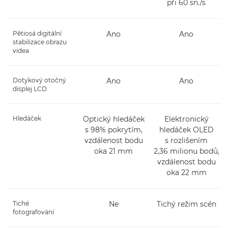
při 60 sn./s
Pětiosá digitální
Ano
Ano
stabilizace obrazu
videa
Dotykový otočný
Ano
Ano
displej LCD
Hledáček
Optický hledáček
Elektronický
s 98% pokrytím,
hledáček OLED
vzdálenost bodu
s rozlišením
oka 21 mm
2,36 milionu bodů,
vzdálenost bodu
oka 22 mm
Tiché
Ne
Tichý režim scén
fotografování