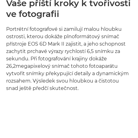
Vaše příští kroky k tvořivosti
ve fotografii
Portrétní fotografové si zamilují malou hloubku
ostrosti, kterou dokáže plnoformátový snímač
přístroje EOS 6D Mark II zajistit, a jeho schopnost
zachytit prchavé výrazy rychlostí 6,5 snímku za
sekundu. Při fotografování krajiny dokáže
26,2megapixelový snímač tohoto fotoaparátu
vytvořit snímky překypující detaily a dynamickým
rozsahem. Výsledek svou hloubkou a čistotou
snad ještě předčí skutečnost.
Zjistěte více
