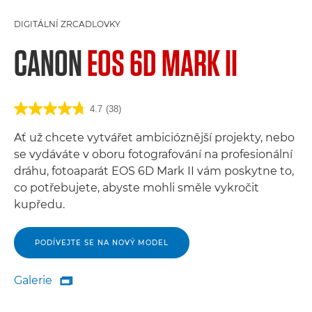
DIGITÁLNÍ ZRCADLOVKY
CANON
EOS 6D MARK II
4.7
(38)
Ať už chcete vytvářet ambicióznější projekty, nebo
se vydáváte v oboru fotografování na profesionální
dráhu, fotoaparát EOS 6D Mark II vám poskytne to,
co potřebujete, abyste mohli směle vykročit
kupředu.
PODÍVEJTE SE NA NOVÝ MODEL
Galerie

Galerie