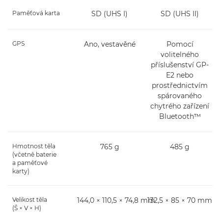
Paměťová karta
SD (UHS I)
SD (UHS II)
GPS
Ano, vestavěné
Pomocí
volitelného
příslušenství GP-
E2 nebo
prostřednictvím
spárovaného
chytrého zařízení
Bluetooth™
Hmotnost těla
765 g
485 g
(včetně baterie
a paměťové
karty)
Velikost těla
144,0 × 110,5 × 74,8 mm
132,5 × 85 × 70 mm
(Š × V × H)