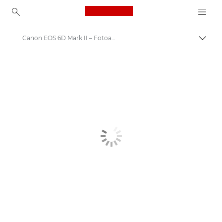
Canon Logo, back to ho
Canon EOS 6D Mark II – Fotoaparáty
Přepn
Canon
Digitální fotoaparáty