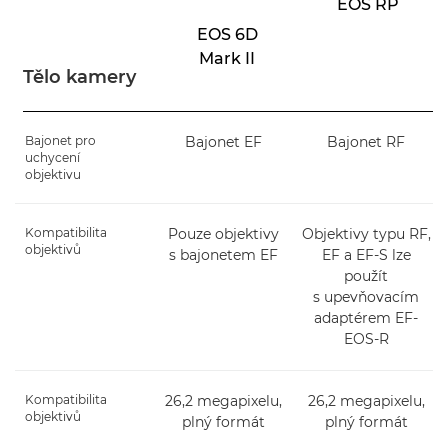
EOS RP
EOS 6D
Mark II
Tělo kamery
Bajonet pro
Bajonet EF
Bajonet RF
uchycení
objektivu
Kompatibilita
Pouze objektivy
Objektivy typu RF,
objektivů
s bajonetem EF
EF a EF-S lze
použít
s upevňovacím
adaptérem EF-
EOS-R
Kompatibilita
26,2 megapixelu,
26,2 megapixelu,
objektivů
plný formát
plný formát