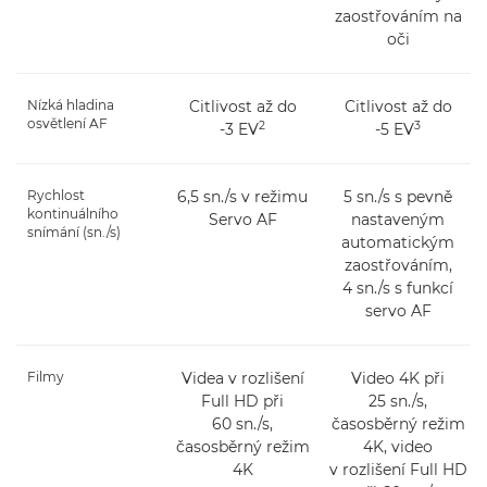
zaostřováním na
oči
Nízká hladina
Citlivost až do
Citlivost až do
osvětlení AF
2
3
-3 EV
-5 EV
Rychlost
6,5 sn./s v režimu
5 sn./s s pevně
kontinuálního
Servo AF
nastaveným
snímání (sn./s)
automatickým
zaostřováním,
4 sn./s s funkcí
servo AF
Filmy
Videa v rozlišení
Video 4K při
Full HD při
25 sn./s,
60 sn./s,
časosběrný režim
časosběrný režim
4K, video
4K
v rozlišení Full HD