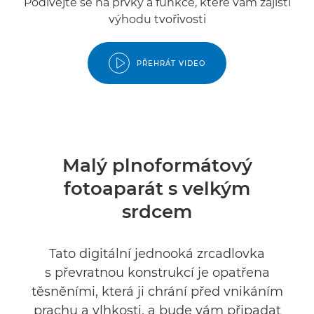
Podívejte se na prvky a funkce, které vám zajistí
výhodu tvořivosti
PŘEHRÁT VIDEO
Malý plnoformátový
fotoaparát s velkým
srdcem
Tato digitální jednooká zrcadlovka
s převratnou konstrukcí je opatřena
těsněními, která ji chrání před vnikáním
prachu a vlhkosti, a bude vám připadat