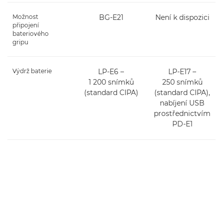
Možnost
BG-E21
Není k dispozici
připojení
bateriového
gripu
Výdrž baterie
LP-E6 –
LP-E17 –
1 200 snímků
250 snímků
(standard CIPA)
(standard CIPA),
nabíjení USB
prostřednictvím
PD-E1