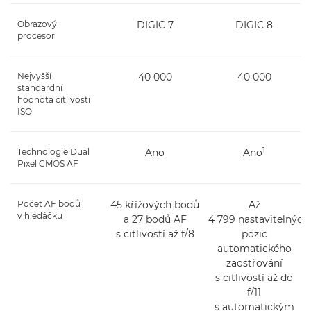
Obrazový
DIGIC 7
DIGIC 8
procesor
Nejvyšší
40 000
40 000
standardní
hodnota citlivosti
ISO
1
Technologie Dual
Ano
Ano
Pixel CMOS AF
Počet AF bodů
45 křížových bodů
Až
v hledáčku
a 27 bodů AF
4 799 nastavitelných
s citlivostí až f/8
pozic
automatického
zaostřování
s citlivostí až do
f/11
s automatickým