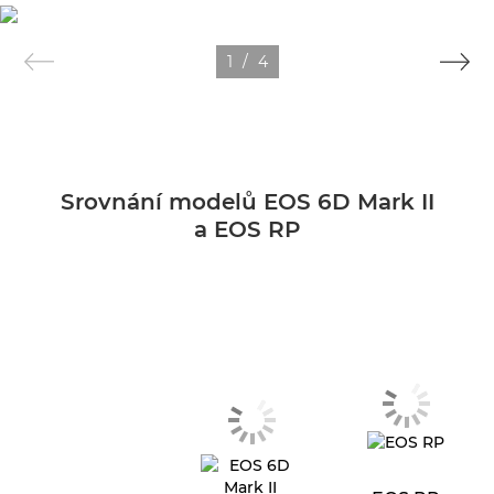
1
/
4
Srovnání modelů EOS 6D Mark II
a EOS RP