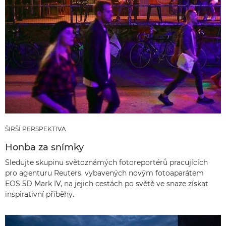
ŠIRŠÍ PERSPEKTIVA
Honba za snímky
Sledujte skupinu světoznámých fotoreportérů pracujících
pro agenturu Reuters, vybavených novým fotoaparátem
EOS 5D Mark IV, na jejich cestách po světě ve snaze získat
inspirativní příběhy.