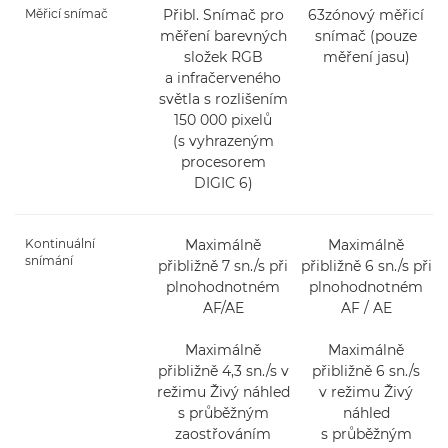
Měřicí snímač
Přibl. Snímač pro
63zónový měřicí
měření barevných
snímač (pouze
složek RGB
měření jasu)
a infračerveného
světla s rozlišením
150 000 pixelů
(s vyhrazeným
procesorem
DIGIC 6)
Kontinuální
Maximálně
Maximálně
snímání
přibližně 7 sn./s při
přibližně 6 sn./s při
plnohodnotném
plnohodnotném
AF/AE
AF / AE
Maximálně
Maximálně
přibližně 4,3 sn./s v
přibližně 6 sn./s
režimu Živý náhled
v režimu Živý
s průběžným
náhled
zaostřováním
s průběžným