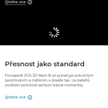
Zjistěte více

Přesnost jako standard
Fotoaparát EOS 5D Mark IV se vyznačuje pokročilým
zaostřováním a měřením a dokáže tak i za slabého
osvětlení pohotově zachytit krásné momentky.
Zjistěte více
