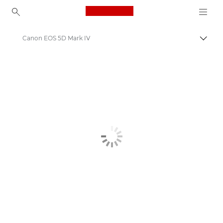
Canon Logo, back to ho
Canon EOS 5D Mark IV
Přepn
Canon
Digitální fotoaparáty