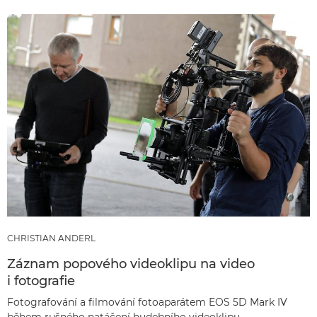
CHRISTIAN ANDERL
Záznam popového videoklipu na video
i fotografie
Fotografování a filmování fotoaparátem EOS 5D Mark IV
během rušného natáčení hudebního videoklipu.