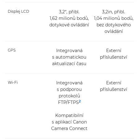
Displej LCD
3,2“, přibl.
3,2in, přibl.
1,62 milionů bodů,
1,04 milionů bodů,
dotykové ovládání
bez dotykového
ovládání
GPS
Integrovaná
Externí
s automatickou
příslušenství
aktualizací času
Wi-Fi
Integrovaná
Externí
s podporou
příslušenství
protokolů
2
FTP/FTPS
Kompatibilní
s aplikací Canon
Camera Connect