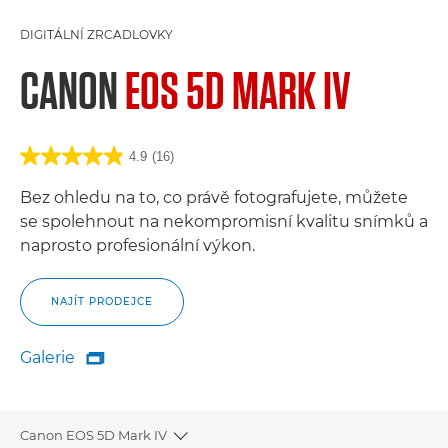
DIGITÁLNÍ ZRCADLOVKY
CANON
EOS 5D MARK IV
4.9
(16)
Bez ohledu na to, co právě fotografujete, můžete
se spolehnout na nekompromisní kvalitu snímků a
naprosto profesionální výkon.
NAJÍT PRODEJCE
Galerie

Galerie
Canon EOS 5D Mark IV
Toggle breadcrumbs