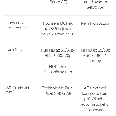
(Servo AF)
zaostřováním
(Servo AF)
Filmy EOS
Rozlišení DCI 4K
Není k dispozici
v rozlišení 4K
až 25/30p (max.
délka 29 min. 59 s)
Další filmy
Full HD až 50/60p,
Full HD až 25/30p,
HD až 100/120p
640 × 480 až
50/60p
HDR film,
časosběrný film
AF při snímání
Technologie Dual
AF s detekcí
filmů
Pixel CMOS AF
kontrastu (bez
průběžného
automatického
zaostřování)