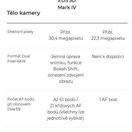
EOS 5D
Mark IV
Tělo kamery
Efektivní pixely
Přibl.
Přibl.
30,4 megapixelu
22,3 megapixelu
Formát Dual
Jemná úprava
Není k dispozici
Pixel RAW
snímku, funkce
Bokeh Shift,
omezení zdvojení
obrazu
Počet AF bodů
Až 61 bodů /
1 AF bod
při clonovém
21 křížových AF
čísle f/8
bodů (všechny lze
jednotlivě vybírat)