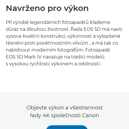
Navrženo pro výkon
Při výrobě legendárních fotoaparátů klademe
důraz na dlouhou životnost. Řada EOS 5D má navíc
vysoce kvalitní konstrukci, výkonnost a vylepšené
1
těsnění proti povětrnostním vlivům
, a má tak co
nabídnout moderním fotografům. Fotoaparát
EOS 5D Mark IV navazuje na tradici modelů
s vysokou rychlostí, výkonem a odolností.
Zjistěte více

Objevte výkon a všestrannost
řady 4K společnosti Canon