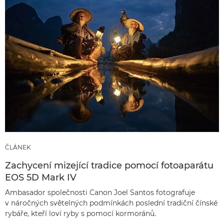
ČLÁNEK
Zachycení mizející tradice pomocí fotoaparátu
EOS 5D Mark IV
Ambasador společnosti Canon Joel Santos fotografuje
v náročných světelných podmínkách poslední tradiční čínské
rybáře, kteří loví ryby s pomocí kormoránů.