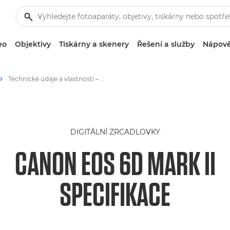
eo
Objektivy
Tiskárny a skenery
Řešení a služby
Nápově
Technické údaje a vlastnosti – Canon EOS 6D Mark II
DIGITÁLNÍ ZRCADLOVKY
CANON EOS 6D MARK II
SPECIFIKACE