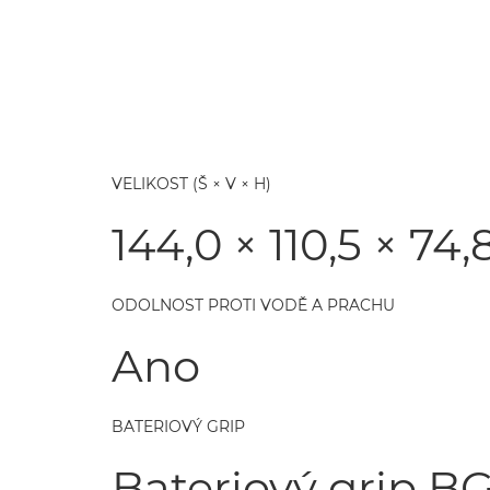
VELIKOST (Š × V × H)
144,0 × 110,5 × 7
ODOLNOST PROTI VODĚ A PRACHU
Ano
BATERIOVÝ GRIP
Bateriový grip B