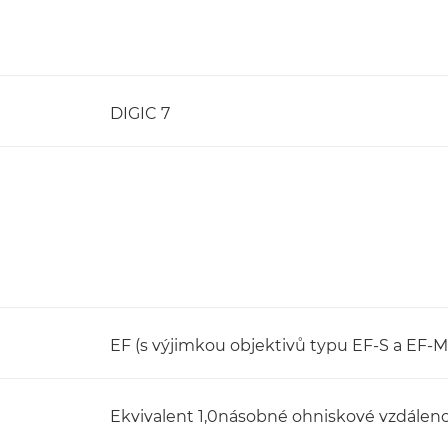
DIGIC 7
EF (s výjimkou objektivů typu EF-S a EF-M
Ekvivalent 1,0násobné ohniskové vzdáleno