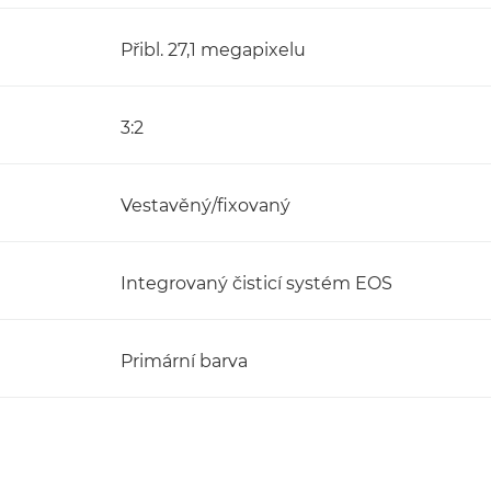
Přibl. 27,1 megapixelu
3:2
Vestavěný/fixovaný
Integrovaný čisticí systém EOS
Primární barva