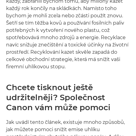
každý, zabránili bychom tomu, aby miliony kazet
každý rok končily na skládkách. Namísto toho
bychom je mohli zcela nebo zčásti použít znovu.
Šetří se tím těžba kovů a používání fosilních paliv
potřebných k vytvoření nového plastu, což
spotřebovává mnoho zdrojů a energie. Recyklace
navíc snižuje znečištění a toxické účinky na životní
prostředí. Recyklování kazet skvěle zapadá do
celkové obchodní strategie, která má snížit vaši
firemní uhlíkovou stopu.
Chcete tisknout ještě
udržitelněji? Společnost
Canon vám může pomoci
Jak uvádí tento článek, existuje mnoho způsobů,
jak můžete pomoci snížit emise uhlíku