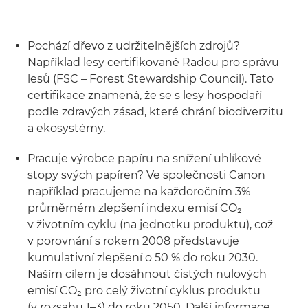
Pochází dřevo z udržitelnějších zdrojů?
Například lesy certifikované Radou pro správu
lesů (FSC – Forest Stewardship Council). Tato
certifikace znamená, že se s lesy hospodaří
podle zdravých zásad, které chrání biodiverzitu
a ekosystémy.
Pracuje výrobce papíru na snížení uhlíkové
stopy svých papíren? Ve společnosti Canon
například pracujeme na každoročním 3%
průměrném zlepšení indexu emisí CO₂
v životním cyklu (na jednotku produktu), což
v porovnání s rokem 2008 představuje
kumulativní zlepšení o 50 % do roku 2030.
Naším cílem je dosáhnout čistých nulových
emisí CO₂ pro celý životní cyklus produktu
(v rozsahu 1–3) do roku 2050. Další informace