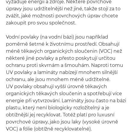
vyžaduje energii a zdroje. Některé povrchové
úpravy jsou udržitelnější než jiné, takže stojí za to
zvážit, jaké možnosti povrchových úprav chcete
zakoupit pro svou společnost.
Vodní povlaky (na vodní bázi) jsou například
poměrně šetrné k životnímu prostředí. Obsahují
méně těkavých organických sloučenin (VOC) než
některé jiné povlaky a přesto poskytují určitou
ochranu proti skvrnám a šmouhám. Naproti tomu
UV povlaky a lamináty nabízejí mnohem silnější
ochranu, ale jsou mnohem méně udržitelné.
UV povlaky obsahují vyšší úrovně těkavých
organických těkavých sloučenin a spotřebují více
energie při vytvrzování. Lamináty jsou často na bázi
plastu, který není biologicky rozložitelný a je
obtížnější jej recyklovat. Totéž platí pro luxusní
povrchové úpravy, jako jsou laky (vysoké úrovně
VOC) a fólie (obtížně recyklovatelné).