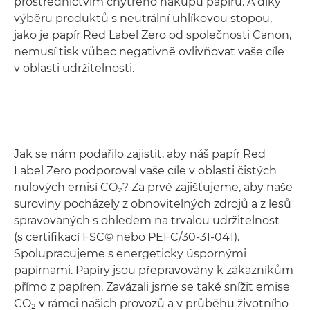
prostřednictvím chytrého nákupu papíru. A díky
výběru produktů s neutrální uhlíkovou stopou,
jako je papír Red Label Zero od společnosti Canon,
nemusí tisk vůbec negativně ovlivňovat vaše cíle
v oblasti udržitelnosti.
Jak se nám podařilo zajistit, aby náš papír Red
Label Zero podporoval vaše cíle v oblasti čistých
nulových emisí CO₂? Za prvé zajišťujeme, aby naše
suroviny pocházely z obnovitelných zdrojů a z lesů
spravovaných s ohledem na trvalou udržitelnost
(s certifikací FSC© nebo PEFC/30-31-041).
Spolupracujeme s energeticky úspornými
papírnami. Papíry jsou přepravovány k zákazníkům
přímo z papíren. Zavázali jsme se také snížit emise
CO₂ v rámci našich provozů a v průběhu životního