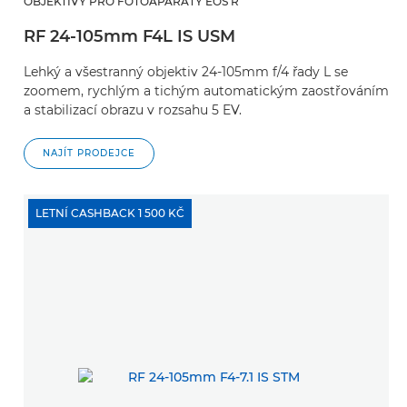
OBJEKTIVY PRO FOTOAPARÁTY EOS R
RF 24-105mm F4L IS USM
Lehký a všestranný objektiv 24-105mm f/4 řady L se
zoomem, rychlým a tichým automatickým zaostřováním
a stabilizací obrazu v rozsahu 5 EV.
NAJÍT PRODEJCE
LETNÍ CASHBACK 1 500 KČ