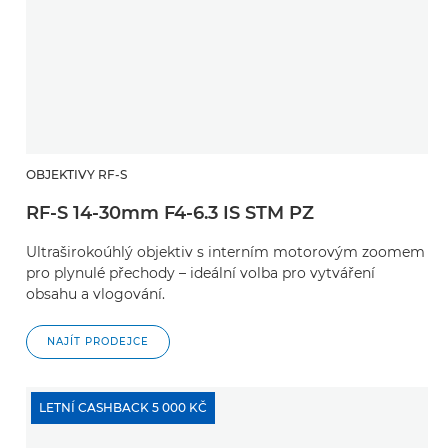
OBJEKTIVY RF-S
RF-S 14-30mm F4-6.3 IS STM PZ
Ultraširokoúhlý objektiv s interním motorovým zoomem
pro plynulé přechody – ideální volba pro vytváření
obsahu a vlogování.
NAJÍT PRODEJCE
LETNÍ CASHBACK 5 000 KČ