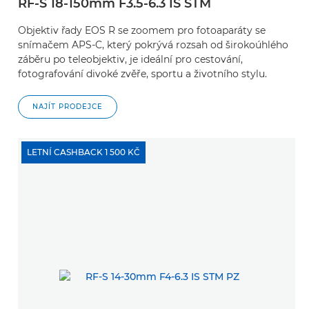
RF-S 18-150mm F3.5-6.3 IS STM
Objektiv řady EOS R se zoomem pro fotoaparáty se
snímačem APS-C, který pokrývá rozsah od širokoúhlého
záběru po teleobjektiv, je ideální pro cestování,
fotografování divoké zvěře, sportu a životního stylu.
NAJÍT PRODEJCE
LETNÍ CASHBACK 1 500 KČ