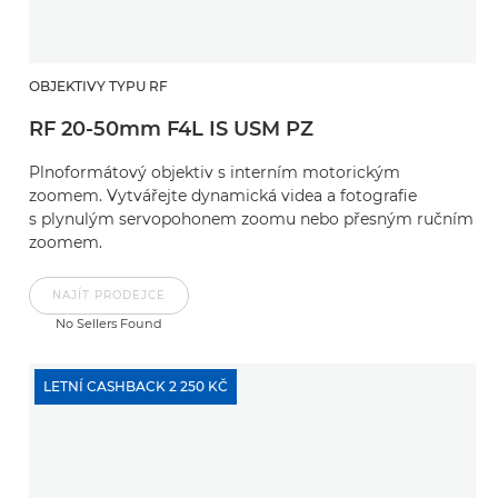
OBJEKTIVY TYPU RF
RF 20-50mm F4L IS USM PZ
Plnoformátový objektiv s interním motorickým
zoomem. Vytvářejte dynamická videa a fotografie
s plynulým servopohonem zoomu nebo přesným ručním
zoomem.
NAJÍT PRODEJCE
No Sellers Found
LETNÍ CASHBACK 2 250 KČ