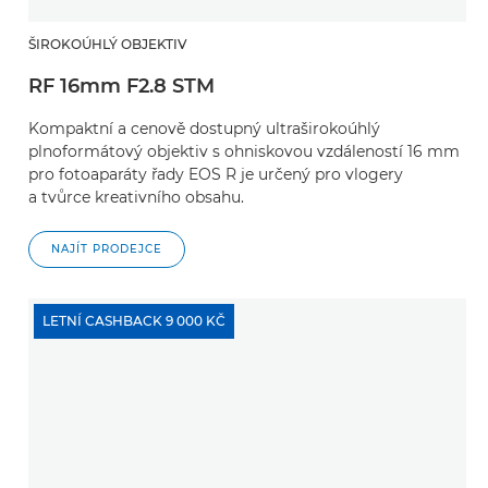
ŠIROKOÚHLÝ OBJEKTIV
RF 16mm F2.8 STM
Kompaktní a cenově dostupný ultraširokoúhlý
plnoformátový objektiv s ohniskovou vzdáleností 16 mm
pro fotoaparáty řady EOS R je určený pro vlogery
a tvůrce kreativního obsahu.
NAJÍT PRODEJCE
LETNÍ CASHBACK 9 000 KČ