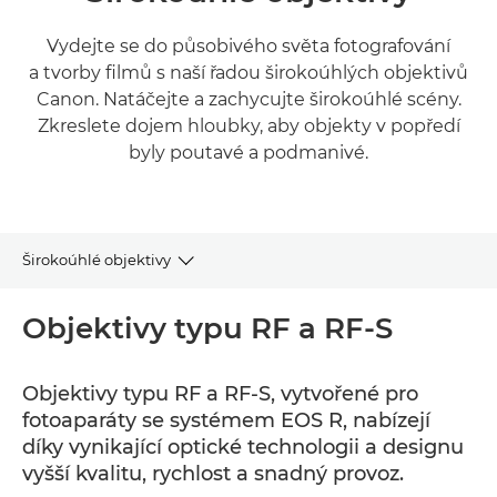
Vydejte se do působivého světa fotografování
a tvorby filmů s naší řadou širokoúhlých objektivů
Canon. Natáčejte a zachycujte širokoúhlé scény.
Zkreslete dojem hloubky, aby objekty v popředí
byly poutavé a podmanivé.
Širokoúhlé objektivy
RF a RF-S
Objektivy typu RF a RF-S
EF
Objektivy typu RF a RF-S, vytvořené pro
fotoaparáty se systémem EOS R, nabízejí
EF-S
díky vynikající optické technologii a designu
vyšší kvalitu, rychlost a snadný provoz.