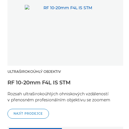
ULTRAŠIROKOÚHLÝ OBJEKTIV
RF 10-20mm F4L IS STM
Rozsah ultraširokoúhlých ohniskových vzdáleností
v přenosném profesionálním objektivu se zoomem
NAJÍT PRODEJCE