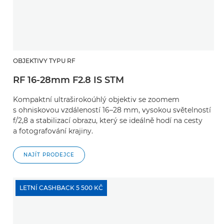
OBJEKTIVY TYPU RF
RF 16-28mm F2.8 IS STM
Kompaktní ultraširokoúhlý objektiv se zoomem
s ohniskovou vzdáleností 16–28 mm, vysokou světelností
f/2,8 a stabilizací obrazu, který se ideálně hodí na cesty
a fotografování krajiny.
NAJÍT PRODEJCE
LETNÍ CASHBACK 5 500 KČ