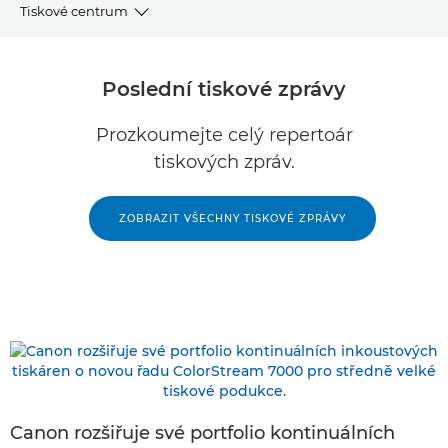
Tiskové centrum
Tiskové zprávy
Poslední tiskové zprávy
OBRAZ
Prozkoumejte celý repertoár
tiskových zpráv.
Zdroje
PR kontakty
ZOBRAZIT VŠECHNY TISKOVÉ ZPRÁVY
Knihovna obrázků
Canon rozšiřuje své portfolio kontinuálních