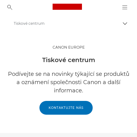
Canon Logo, back to ho
Tiskové centrum
Přepn
Canon
CANON EUROPE
Tiskové centrum
Podívejte se na novinky týkající se produktů
a oznámení společnosti Canon a další
informace.
KONTAKTUJTE NÁS