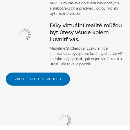
MuZIEum vás zve do světa nevidomých
a slabozrakých a předvádí, co by mohlo
být možné všude.
Díky virtuální realitě můžou
být útesy všude kolem
i uvnitř vás.
Madeline St Clairová, výzkumnice
a filmařka zabývající se koráli, zjistila, že VR
je dokonalý způsob, jak nejen vidět realitu
útesů, ale také je pocítit.
PROHLÉDNOUT SI POHLED