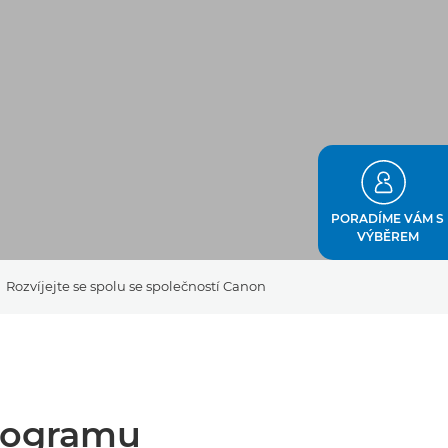
PORADÍME VÁM S
VÝBĚREM
Rozvíjejte se spolu se společností Canon
rogramu