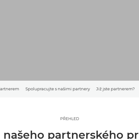
partnerem
Spolupracujte s našimi partnery
Již jste partnerem?
PŘEHLED
d našeho partnerského p