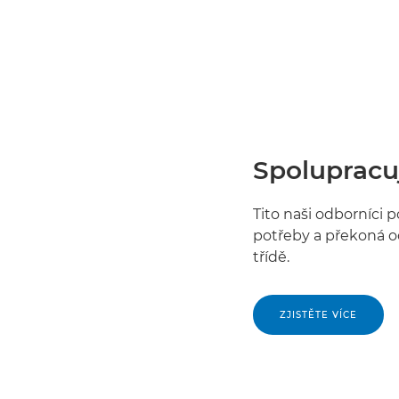
Spolupracuj
Tito naši odborníci p
potřeby a překoná oč
třídě.
ZJISTĚTE VÍCE