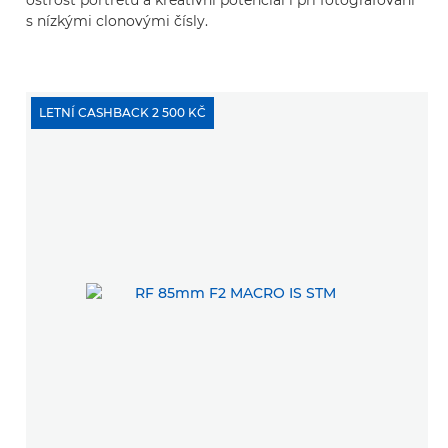
ostrost portrétů a kreativní potenciál i při fotografování
s nízkými clonovými čísly.
LETNÍ CASHBACK 2 500 KČ