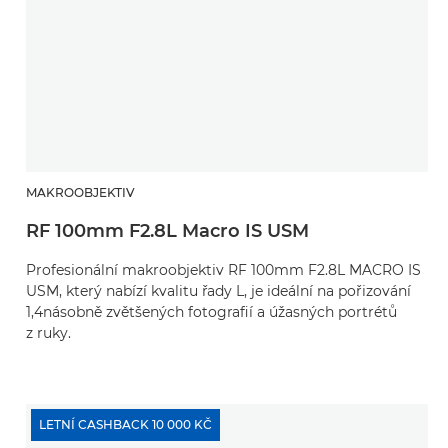
MAKROOBJEKTIV
RF 100mm F2.8L Macro IS USM
Profesionální makroobjektiv RF 100mm F2.8L MACRO IS
USM, který nabízí kvalitu řady L, je ideální na pořizování
1,4násobně zvětšených fotografií a úžasných portrétů
z ruky.
LETNÍ CASHBACK 10 000 KČ