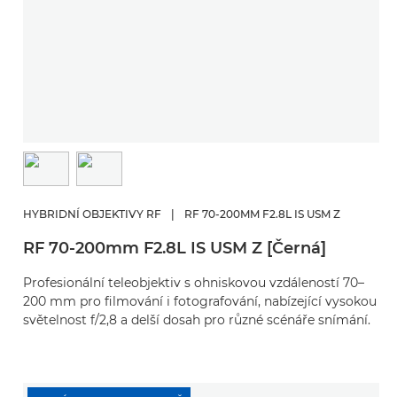
HYBRIDNÍ OBJEKTIVY RF
|
RF 70-200MM F2.8L IS USM Z
RF 70-200mm F2.8L IS USM Z [Černá]
Profesionální teleobjektiv s ohniskovou vzdáleností 70–
200 mm pro filmování i fotografování, nabízející vysokou
světelnost f/2,8 a delší dosah pro různé scénáře snímání.