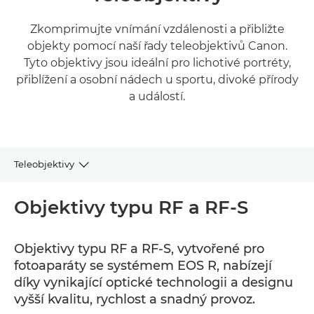
Zkomprimujte vnímání vzdálenosti a přibližte
objekty pomocí naší řady teleobjektivů Canon.
Tyto objektivy jsou ideální pro lichotivé portréty,
přiblížení a osobní nádech u sportu, divoké přírody
a událostí.
Teleobjektivy
RF a RF-S
Objektivy typu RF a RF-S
EF
Objektivy typu RF a RF-S, vytvořené pro
fotoaparáty se systémem EOS R, nabízejí
EF-S
díky vynikající optické technologii a designu
vyšší kvalitu, rychlost a snadný provoz.