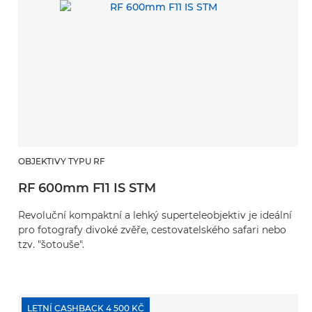
OBJEKTIVY TYPU RF
RF 600mm F11 IS STM
Revoluční kompaktní a lehký superteleobjektiv je ideální
pro fotografy divoké zvěře, cestovatelského safari nebo
tzv. "šotouše".
LETNÍ CASHBACK 4 500 KČ