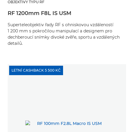
OBJEKTIVY TYPU RF
RF 1200mm F8L IS USM
Superteleobjektiv řady RF s ohniskovou vzdáleností
1 200 mm s pokročilou manipulací a designem pro
dechberoucí snímky divoké zvěře, sportu a vzdálených
detailů.
LETNÍ CASHBACK 5 500 KČ