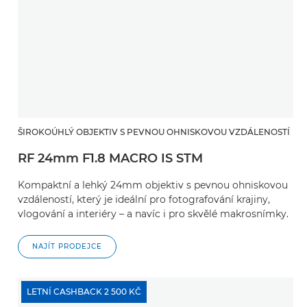
ŠIROKOÚHLÝ OBJEKTIV S PEVNOU OHNISKOVOU VZDÁLENOSTÍ
RF 24mm F1.8 MACRO IS STM
Kompaktní a lehký 24mm objektiv s pevnou ohniskovou
vzdáleností, který je ideální pro fotografování krajiny,
vlogování a interiéry – a navíc i pro skvělé makrosnímky.
NAJÍT PRODEJCE
LETNÍ CASHBACK 2 500 KČ