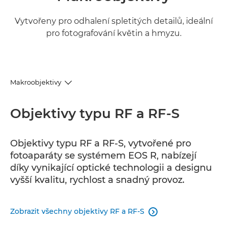
Vytvořeny pro odhalení spletitých detailů, ideální
pro fotografování květin a hmyzu.
Makroobjektivy
RF a RF-S
Objektivy typu RF a RF-S
EF
Objektivy typu RF a RF-S, vytvořené pro
fotoaparáty se systémem EOS R, nabízejí
EF-S
díky vynikající optické technologii a designu
vyšší kvalitu, rychlost a snadný provoz.
Zobrazit všechny objektivy RF a RF-S
