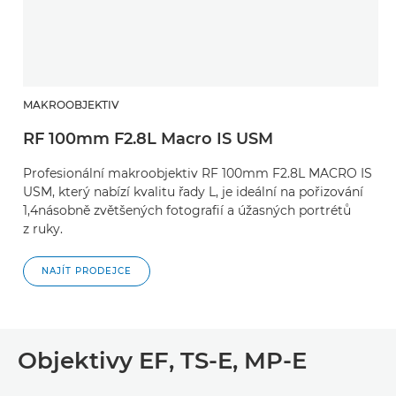
MAKROOBJEKTIV
RF 100mm F2.8L Macro IS USM
Profesionální makroobjektiv RF 100mm F2.8L MACRO IS
USM, který nabízí kvalitu řady L, je ideální na pořizování
1,4násobně zvětšených fotografií a úžasných portrétů
z ruky.
NAJÍT PRODEJCE
Objektivy EF, TS-E, MP-E