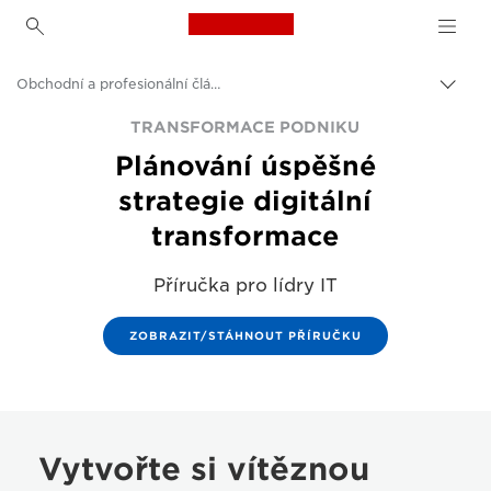
Canon Logo, back to h
Obchodní a profesionální články
Přepn
drob
Canon
TRANSFORMACE PODNIKU
navi
Plánování úspěšné
Řešení a služby
strategie digitální
Insights
transformace
Příručka pro lídry IT
ZOBRAZIT/STÁHNOUT PŘÍRUČKU
Vytvořte si vítěznou