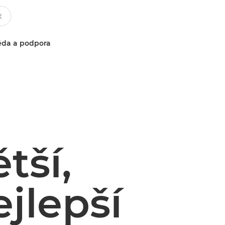
da a podpora
tší,
jlepší