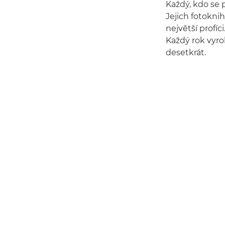
Každý, kdo se 
Jejich fotoknihy
největší profíc
Každý rok vyrob
desetkrát.