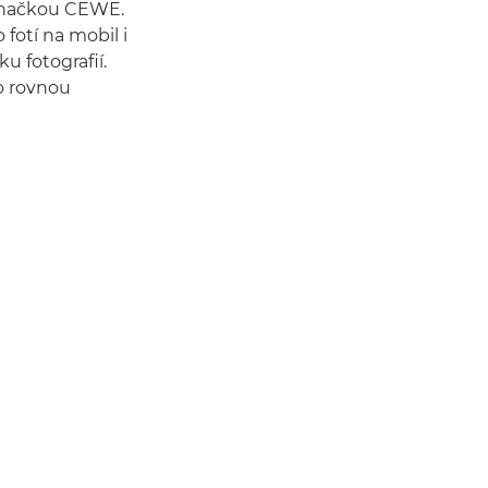
 značkou CEWE.
 fotí na mobil i
u fotografií.
to rovnou