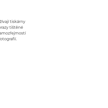
vají tiskárny
razy tištěné
 Samozřejmostí
otografií.