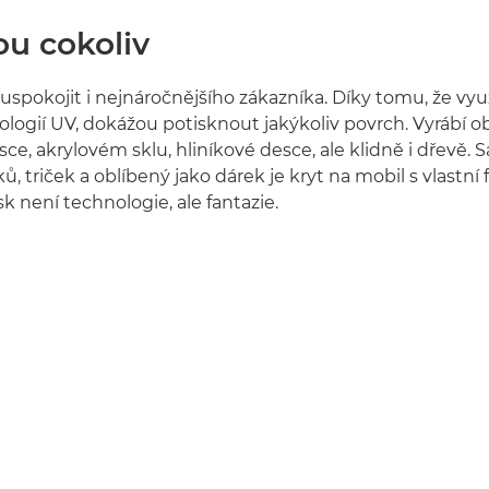
ou cokoliv
pokojit i nejnáročnějšího zákazníka. Díky tomu, že využí
logií UV, dokážou potisknout jakýkoliv povrch. Vyrábí ob
sce, akrylovém sklu, hliníkové desce, ale klidně i dřevě.
ků, triček a oblíbený jako dárek je kryt na mobil s vlastní f
k není technologie, ale fantazie.