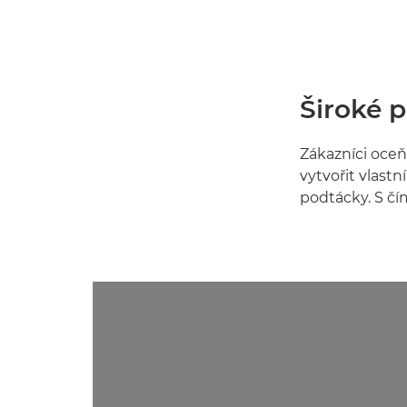
Široké p
Zákazníci oceň
vytvořit vlast
podtácky. S čím