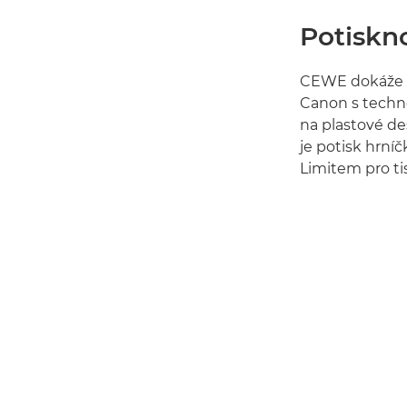
Potiskn
CEWE dokáže us
Canon s techno
na plastové de
je potisk hrníč
Limitem pro tis