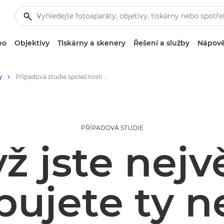
eo
Objektivy
Tiskárny a skenery
Řešení a služby
Nápově
y
Případová studie společnosti CEWE
PŘÍPADOVÁ STUDIE
ž jste nejvě
bujete ty ne