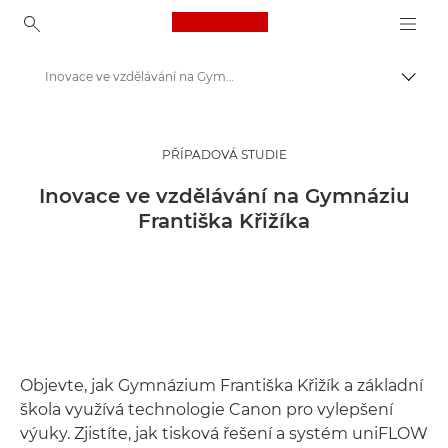
Canon Logo, back to ho
Inovace ve vzdělávání na Gymnáziu Františka Křižíka
Přepn
Canon
Řešení a služby
PŘÍPADOVÁ STUDIE
Insights
Inovace ve vzdělávání na Gymnáziu
Františka Křižíka
Případové studie pro firmy
Objevte, jak Gymnázium Františka Křižík a základní
škola využívá technologie Canon pro vylepšení
výuky. Zjistíte, jak tisková řešení a systém uniFLOW