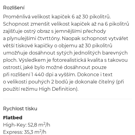
Rozlišení
Proměnlivá velikost kapiček 6 až 30 pikolitrů.
Schopnost zmenšit velikost kapiček až na 6 pikolitrů
zajišťuje ostrý obraz s jemnějšími přechody
a plynulejšími čtvrttóny. Naopak schopnost vytvářet
větší tiskové kapičky o objemu až 30 pikolitrů
umožňuje dosáhnout sytých jednolitých barevných
ploch. Výsledkem je fotorealistická kvalita s takovou
ostrostí, jaké bylo možné dosáhnout pouze
při rozlišení 1 440 dpi a vyšším. Dokonce i text
o velikosti pouhých 2 bodů je dokonale čitelný (při
použití režimu High Definition).
Rychlost tisku
Flatbed
2
High-Key: 52,8 m
/h
2
Express: 35,3 m
/h