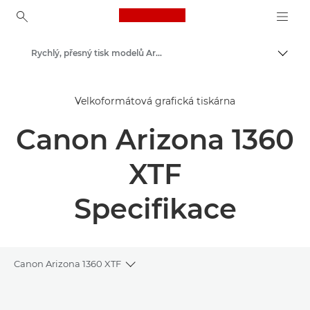
Canon Logo, back to ho
Rychlý, přesný tisk modelů Arizona 1300
Přepn
Canon
Velkoformátová grafická tiskárna
Řešení a služby
Canon Arizona 1360
Výrobky pro firmy
High-Quality Large Format Printers for CAD/GIS and Stunning Graphics
XTF
Specifikace
Canon Arizona 1360 XTF
Toggle breadcrumbs
Přehled