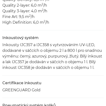
2
Quality 2-layer: 6,0 m
/h
2
Quality 3-layer: 4,0 m
/h
2
Fine Art: 9,5 m
/h
2
High Definition: 6,0 m
/h
Inkoustový systém
Inkousty IJC357 a IJC358 s vytvrzováním UV-LED,
dodávané v sáčcích o objemu 2 l a 800 l pro snadnou
výměnu: černý, azurový, purpurový, žlutý. Bílý inkoust
a lak IJC357 je dodáván v sáčcích o objemu 1 l. Bílý
inkoust IJC358 je dodáván v sáčcích o objemu 1 l.
Certifikace inkoustu
GREENGUARD Gold
Pneumatický systém kolíků