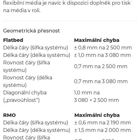
flexibilní média je navíc k dispozici doplněk pro tisk
na média v roli.
Geometrická přesnost
Flatbed
Maximální chyba
Délka čáry (šířka systému)
± 0,8 mm na 2 500 mm
Délka čáry (délka systému)
± 1,0 mm na 3 080 mm
Rovnost čáry (šířka
0,7 mm na 2 500 mm
systému)
Rovnost čáry (délka
0,7 mm na 3 080 mm
systému)
Diagonální chyba
1,0 mm na
(„pravoúhlost“)
3 080 × 2 500 mm
RMO
Maximální chyba
Délka čáry (šířka systému)
± 0,6 mm na 2 190 mm
Délka čáry (délka systému)
± 1,5 mm na 2 000 mm
Rovnost čáry (šířka