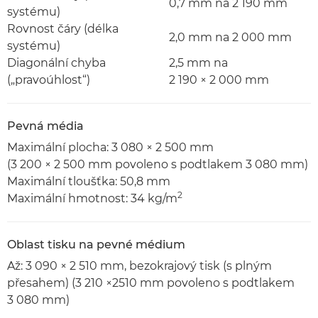
0,7 mm na 2 190 mm
systému)
Rovnost čáry (délka
2,0 mm na 2 000 mm
systému)
Diagonální chyba
2,5 mm na
(„pravoúhlost“)
2 190 × 2 000 mm
Pevná média
Maximální plocha: 3 080 × 2 500 mm
(3 200 × 2 500 mm povoleno s podtlakem 3 080 mm)
Maximální tloušťka: 50,8 mm
2
Maximální hmotnost: 34 kg/m
Oblast tisku na pevné médium
Až: 3 090 × 2 510 mm, bezokrajový tisk (s plným
přesahem) (3 210 ×2510 mm povoleno s podtlakem
3 080 mm)