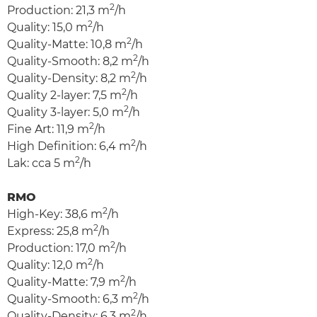
2
Production: 21,3 m
/h
2
Quality: 15,0 m
/h
2
Quality-Matte: 10,8 m
/h
2
Quality-Smooth: 8,2 m
/h
2
Quality-Density: 8,2 m
/h
2
Quality 2-layer: 7,5 m
/h
2
Quality 3-layer: 5,0 m
/h
2
Fine Art: 11,9 m
/h
2
High Definition: 6,4 m
/h
2
Lak: cca 5 m
/h
RMO
2
High-Key: 38,6 m
/h
2
Express: 25,8 m
/h
2
Production: 17,0 m
/h
2
Quality: 12,0 m
/h
2
Quality-Matte: 7,9 m
/h
2
Quality-Smooth: 6,3 m
/h
2
Quality-Density: 6,3 m
/h