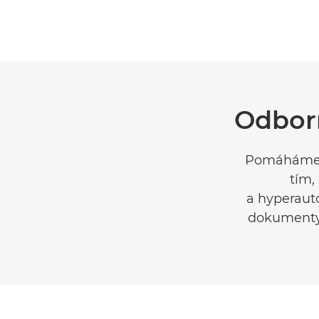
Odborn
Pomáháme n
tím,
a hyperaut
dokumenty