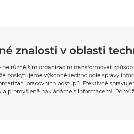
é znalosti v oblasti tech
ejrůznějším organizacím transformovat způsob j
 že poskytujeme výkonné technologie správy info
omatizaci pracovních postupů. Efektivně spravujem
 a promyšleně nakládáme s informacemi. Pomůž