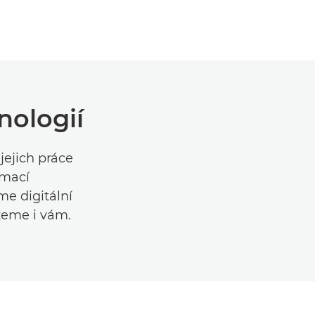
nologií
ejich práce
rmací
e digitální
eme i vám.