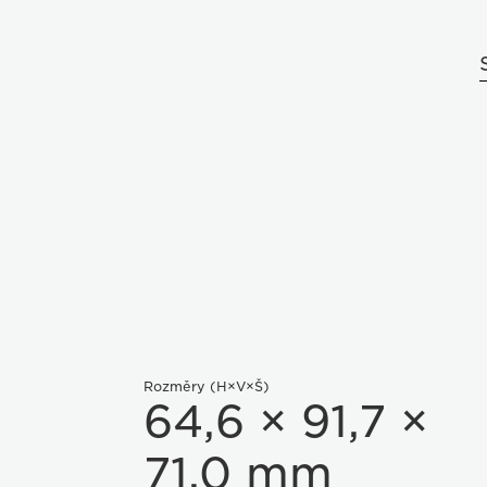
Rozměry (H×V×Š)
64,6 × 91,7 ×
71,0 mm