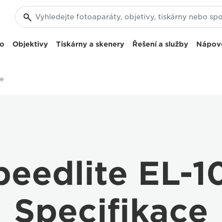
eo
Objektivy
Tiskárny a skenery
Řešení a služby
Nápov
ce
peedlite EL-1
Specifikace