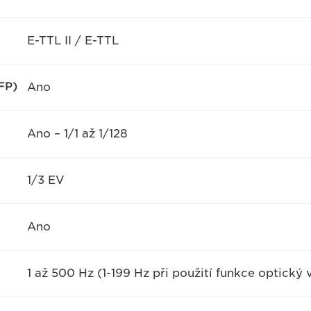
E-TTL II / E-TTL
FP)
Ano
Ano – 1/1 až 1/128
1/3 EV
Ano
1 až 500 Hz (1-199 Hz při použití funkce optický 