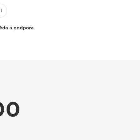
ěda a podpora
00