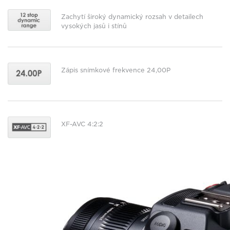
Zachytí široký dynamický rozsah v detailech
vysokých jasů i stínů
Zápis snímkové frekvence 24,00P
XF-AVC 4:2:2