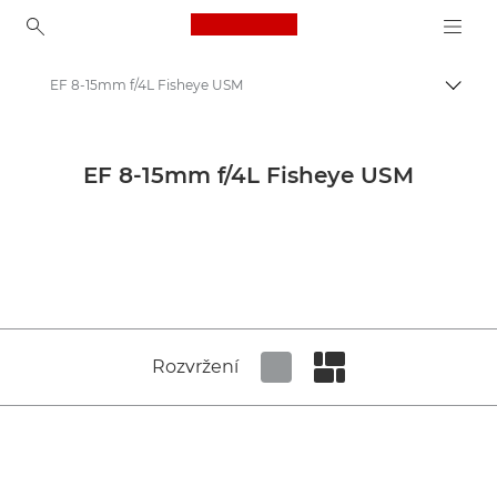
Canon Logo, back to ho
EF 8-15mm f/4L Fisheye USM
Přepn
Canon
Objektivy Canon
EF 8-15mm f/4L Fisheye USM
Canon EF 8-15mm f/4L Fisheye USM - Lenses - Camera & Photo lenses
Rozvržení
Set tiled view
Set masonry view