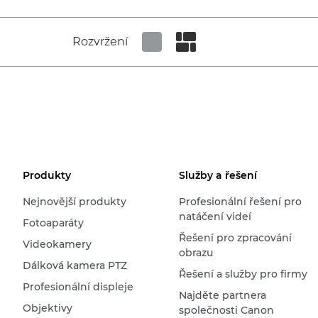
Rozvržení
Set tiled view
Set masonry view
Produkty
Služby a řešení
Nejnovější produkty
Profesionální řešení pro
natáčení videí
Fotoaparáty
Řešení pro zpracování
Videokamery
obrazu
Dálková kamera PTZ
Řešení a služby pro firmy
Profesionální displeje
Najděte partnera
Objektivy
společnosti Canon