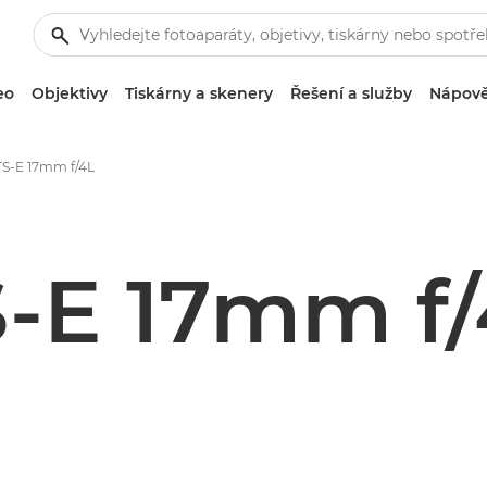
eo
Objektivy
Tiskárny a skenery
Řešení a služby
Nápově
TS-E 17mm f/4L
S-E 17mm f/