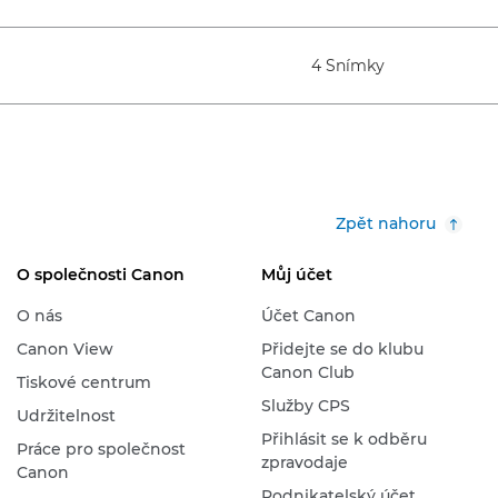
4 Snímky
Zpět nahoru
O společnosti Canon
Můj účet
O nás
Účet Canon
Canon View
Přidejte se do klubu
Canon Club
Tiskové centrum
Služby CPS
Udržitelnost
Přihlásit se k odběru
Práce pro společnost
zpravodaje
Canon
Podnikatelský účet