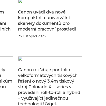
ým
Canon uvádí dva nové
kompaktní a univerzální
ání
skenery dokumentů pro
álních
moderní pracovní prostředí
25 Listopad 2025
ly i-
Canon rozšiřuje portfolio
í
velkoformátových tiskových
nikům
řešení o nový 3,4m tiskový
ímu
stroj Colorado XL-series v
provedení roll-to-roll a hybrid
– využívající jedinečnou
technologii UVgel.