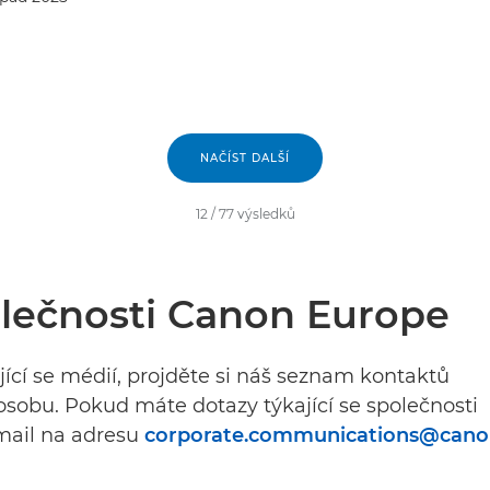
NAČÍST DALŠÍ
12
/
77
výsledků
lečnosti Canon Europe
ící se médií, projděte si náš seznam kontaktů
osobu. Pokud máte dotazy týkající se společnosti
mail na adresu
corporate.communications@cano