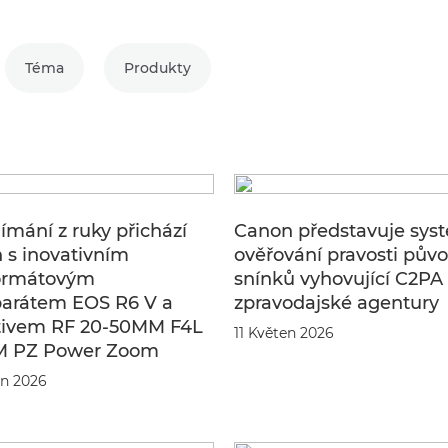
Téma
Produkty
ímání z ruky přichází
Canon představuje sys
 s inovativním
ověřování pravosti pův
ormátovým
snínků vyhovující C2PA
parátem EOS R6 V a
zpravodajské agentury
tivem RF 20-50MM F4L
11 Květen 2026
M PZ Power Zoom
en 2026