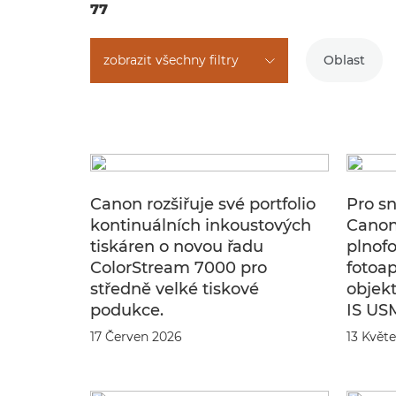
77
zobrazit všechny filtry
Oblast
Canon rozšiřuje své portfolio
Pro sn
kontinuálních inkoustových
Canon
tiskáren o novou řadu
plnof
ColorStream 7000 pro
fotoa
středně velké tiskové
objek
podukce.
IS US
17 Červen 2026
13 Květ