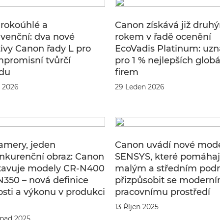
irokoúhlé a
Canon získává již druh
venční: dva nové
rokem v řadě ocenění
ivy Canon řady L pro
EcoVadis Platinum: uzn
promisní tvůrčí
pro 1 % nejlepších glob
du
firem
 2026
29 Leden 2026
amery, jeden
Canon uvádí nové mode
nkurenční obraz: Canon
SENSYS, které pomáhaj
tavuje modely CR-N400
malým a středním pod
N350 – nová definice
přizpůsobit se modern
sti a výkonu v produkci
pracovnímu prostředí
13 Říjen 2025
opad 2025