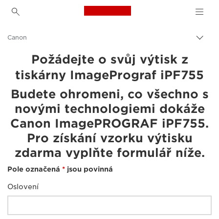
Canon Logo, back to h
Canon
Přepn
drob
Požádejte o svůj výtisk z
navi
tiskárny ImagePrograf iPF755
Budete ohromeni, co všechno s
novými technologiemi dokáže
Canon ImagePROGRAF iPF755.
Pro získání vzorku výtisku
zdarma vyplňte formulář níže.
Pole označená
*
jsou povinná
Oslovení