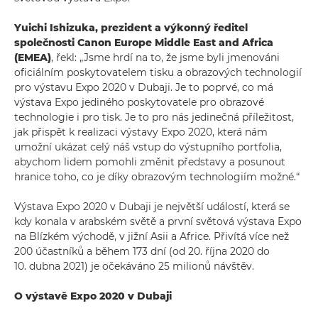
Yuichi Ishizuka, prezident a výkonný ředitel
společnosti Canon Europe Middle East and Africa
(EMEA)
, řekl: „Jsme hrdí na to, že jsme byli jmenováni
oficiálním poskytovatelem tisku a obrazových technologií
pro výstavu Expo 2020 v Dubaji. Je to poprvé, co má
výstava Expo jediného poskytovatele pro obrazové
technologie i pro tisk. Je to pro nás jedinečná příležitost,
jak přispět k realizaci výstavy Expo 2020, která nám
umožní ukázat celý náš vstup do výstupního portfolia,
abychom lidem pomohli změnit představy a posunout
hranice toho, co je díky obrazovým technologiím možné.“
Výstava Expo 2020 v Dubaji je největší událostí, která se
kdy konala v arabském světě a první světová výstava Expo
na Blízkém východě, v jižní Asii a Africe. Přivítá více než
200 účastníků a během 173 dní (od 20. října 2020 do
10. dubna 2021) je očekáváno 25 milionů návštěv.
O výstavě Expo 2020 v Dubaji