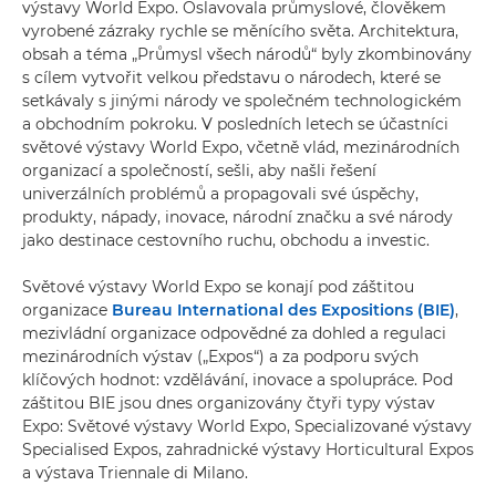
výstavy World Expo. Oslavovala průmyslové, člověkem
vyrobené zázraky rychle se měnícího světa. Architektura,
obsah a téma „Průmysl všech národů“ byly zkombinovány
s cílem vytvořit velkou představu o národech, které se
setkávaly s jinými národy ve společném technologickém
a obchodním pokroku. V posledních letech se účastníci
světové výstavy World Expo, včetně vlád, mezinárodních
organizací a společností, sešli, aby našli řešení
univerzálních problémů a propagovali své úspěchy,
produkty, nápady, inovace, národní značku a své národy
jako destinace cestovního ruchu, obchodu a investic.
Světové výstavy World Expo se konají pod záštitou
organizace
Bureau International des Expositions (BIE)
,
mezivládní organizace odpovědné za dohled a regulaci
mezinárodních výstav („Expos“) a za podporu svých
klíčových hodnot: vzdělávání, inovace a spolupráce. Pod
záštitou BIE jsou dnes organizovány čtyři typy výstav
Expo: Světové výstavy World Expo, Specializované výstavy
Specialised Expos, zahradnické výstavy Horticultural Expos
a výstava Triennale di Milano.