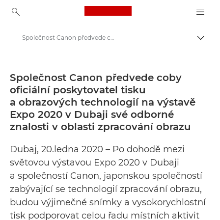
Canon Logo, back to ho
Společnost Canon předvede coby oficiální poskytovatel tisku a obrazových technologií na výstavě Expo 2020 v Dubaji své odborné znalosti v oblasti zpracování obrazu – Tiskové centrum Canon
Přepn
Canon
Tiskové centrum
Společnost Canon předvede coby
oficiální poskytovatel tisku
Tiskové zprávy – tiskové centrum Canon
a obrazových technologií na výstavě
Expo 2020 v Dubaji své odborné
znalosti v oblasti zpracování obrazu
Dubaj, 20.ledna 2020 – Po dohodě mezi
světovou výstavou Expo 2020 v Dubaji
a společností Canon, japonskou společností
zabývající se technologií zpracování obrazu,
budou výjimečné snímky a vysokorychlostní
tisk podporovat celou řadu místních aktivit