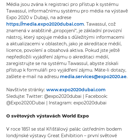
Média jsou zvána k registraci pro přístup k systému
Tawassul, informačnímu systému pro média na výstavě
Expo 2020 v Dubaji, na adrese
https://media.expo2020dubai.com
. Tawassul, což
znamená v arabštině „propojení“, je základní provozní
nástroj, který spojuje média s důležitými informacemi
a aktualizacemi v oblastech, jako je akreditace médií,
licence, povolení a obsahová aktiva. Pokud jste ještě
nepředložili vyjádření zájmu o akreditaci médií,
zaregistrujte se na systému Tawassul, abyste získali
přístup k formuláři pro vyjádření zájmu. Máte-li dotazy,
zašlete e-mail na adresu
media.services@expo2020.ae
.
Navštivte stránky:
www.expo2020dubai.com
Sledujte: Twitter: @expo2020dubai | Facebook:
@Expo2020Dubai | Instagram: expo2020dubai
O světových výstavách World Expo
V roce 1851 se stal Křišťálový palác ústředním bodem
londýnské výstavy Great Exhibition – první světové