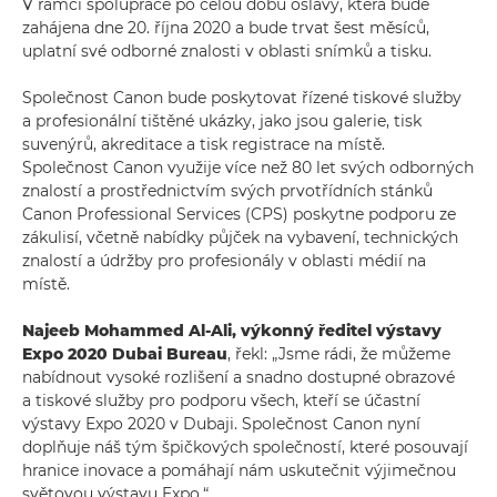
V rámci spolupráce po celou dobu oslavy, která bude
zahájena dne 20. října 2020 a bude trvat šest měsíců,
uplatní své odborné znalosti v oblasti snímků a tisku.
Společnost Canon bude poskytovat řízené tiskové služby
a profesionální tištěné ukázky, jako jsou galerie, tisk
suvenýrů, akreditace a tisk registrace na místě.
Společnost Canon využije více než 80 let svých odborných
znalostí a prostřednictvím svých prvotřídních stánků
Canon Professional Services (CPS) poskytne podporu ze
zákulisí, včetně nabídky půjček na vybavení, technických
znalostí a údržby pro profesionály v oblasti médií na
místě.
Najeeb Mohammed Al-Ali, výkonný ředitel výstavy
Expo 2020 Dubai Bureau
, řekl: „Jsme rádi, že můžeme
nabídnout vysoké rozlišení a snadno dostupné obrazové
a tiskové služby pro podporu všech, kteří se účastní
výstavy Expo 2020 v Dubaji. Společnost Canon nyní
doplňuje náš tým špičkových společností, které posouvají
hranice inovace a pomáhají nám uskutečnit výjimečnou
světovou výstavu Expo.“