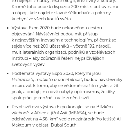
to nejlepší z hudby, technologií, kreativity a kultury.
Kromě toho bude k dispozici 200 míst s potravinami
a nápoji, kde najdete slavné šéfkuchaře a pokrmy
kuchyní ze všech koutů světa
Výstava Expo 2020 bude nekonečnou cestou
objevování. Návštěvníci budou mít přístup
k nejnovějším inovacím a technologiím, přičemž se
sejde více než 200 účastníků – včetně 192 národů,
multilaterálních organizací, podniků a vzdělávacích
institucí – aby zdůraznili řešení nejpalčivějších
světových výzev
Podtémata výstavy Expo 2020, kterými jsou
Příležitosti, mobilita a udržitelnost
, budou návštěvníky
inspirovat k tomu, aby se vědomě snažili myslet a žít
jinak, a dodají jim nově nabytý optimismus, že díky
spolupráci je možné trvale změnit svět
První světová výstava Expo konající se na Blízkém
východě, v Africe a jižní Asii (MEASA), se bude
odehrávat na 4,38. km² vedle mezinárodního letiště Al
Maktoum v oblasti Dubai South