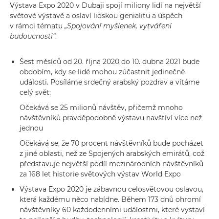
Výstava Expo 2020 v Dubaji spojí miliony lidí na největší
světové výstavě a oslaví lidskou genialitu a úspěch
v rámci tématu
„Spojování myšlenek, vytváření
budoucnosti“
.
Šest měsíců od 20. října 2020 do 10. dubna 2021 bude
obdobím, kdy se lidé mohou zúčastnit jedinečné
události. Posíláme srdečný arabský pozdrav a vítáme
celý svět:
Očekává se 25 milionů návštěv, přičemž mnoho
návštěvníků pravděpodobně výstavu navštíví více než
jednou
Očekává se, že 70 procent návštěvníků bude pocházet
z jiné oblasti, než ze Spojených arabských emirátů, což
představuje největší podíl mezinárodních návštěvníků
za 168 let historie světových výstav World Expo
Výstava Expo 2020 je zábavnou celosvětovou oslavou,
která každému něco nabídne. Během 173 dnů ohromí
návštěvníky 60 každodenními událostmi, které vystaví